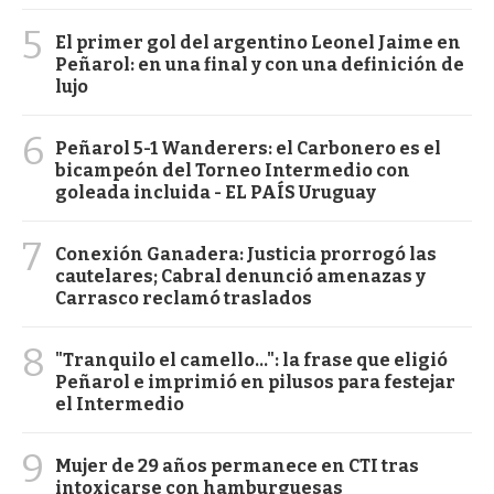
5
El primer gol del argentino Leonel Jaime en
Peñarol: en una final y con una definición de
lujo
6
Peñarol 5-1 Wanderers: el Carbonero es el
bicampeón del Torneo Intermedio con
goleada incluida - EL PAÍS Uruguay
7
Conexión Ganadera: Justicia prorrogó las
cautelares; Cabral denunció amenazas y
Carrasco reclamó traslados
8
"Tranquilo el camello...": la frase que eligió
Peñarol e imprimió en pilusos para festejar
el Intermedio
9
Mujer de 29 años permanece en CTI tras
intoxicarse con hamburguesas