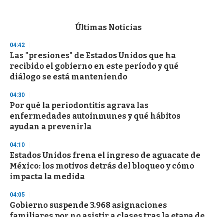
0
s
e
c
Últimas Noticias
o
n
04:42
d
Las "presiones" de Estados Unidos que ha
s
o
recibido el gobierno en este período y qué
f
diálogo se está manteniendo
3
3
s
04:30
e
Por qué la periodontitis agrava las
c
enfermedades autoinmunes y qué hábitos
o
n
ayudan a prevenirla
d
s
04:10
Estados Unidos frena el ingreso de aguacate de
México: los motivos detrás del bloqueo y cómo
impacta la medida
04:05
Gobierno suspende 3.968 asignaciones
familiares por no asistir a clases tras la etapa de