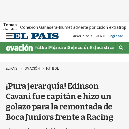
Temas
Conexión Ganadera
Inumet advierte por ciclón extratropi
del día:
Suscribite al 50% OFF
Ingresar
M
e
Fútbol
Mundial
Selección
Estadisticas
Agen
n
M
u
o
s
t
EL PAÍS
OVACIÓN
FÚTBOL
r
a
¡Pura jerarquía! Edinson
r
b
Cavani fue capitán e hizo un
�
s
golazo para la remontada de
q
u
Boca Juniors frente a Racing
e
d