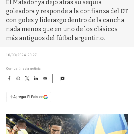
a
El Matador ya dejó atrás su sequía
goleadora y responde a la confianza del DT
con goles y liderazgo dentro de la cancha,
nada menos que en uno de los clásicos
más antiguos del fútbol argentino.
10/03/2024, 23:27
Compartir esta noticia
F
W
T
L
E
a
h
w
i
m
c
a
i
n
a
e
t
t
k
i
+
Agregar El País en
b
s
t
e
l
o
A
e
d
o
p
r
I
k
p
n