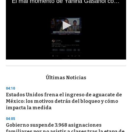
El mal momento de Yanina Gasañol con un hincha argentino en "Subrayado"
0
s
e
c
Últimas Noticias
o
n
04:10
d
Estados Unidos frena el ingreso de aguacate de
s
o
México: los motivos detrás del bloqueo y cómo
f
impacta la medida
3
3
s
04:05
e
Gobierno suspende 3.968 asignaciones
c
familiares por no asistir a clases tras la etapa de