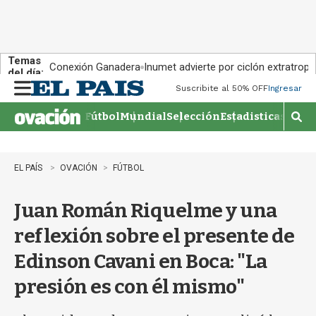
Temas
Conexión Ganadera
Inumet advierte por ciclón extratropi
del día:
Suscribite al 50% OFF
Ingresar
M
e
Fútbol
Mundial
Selección
Estadisticas
Agen
n
M
u
o
s
t
EL PAÍS
OVACIÓN
FÚTBOL
r
a
Juan Román Riquelme y una
r
b
reflexión sobre el presente de
�
s
Edinson Cavani en Boca: "La
q
u
presión es con él mismo"
e
d