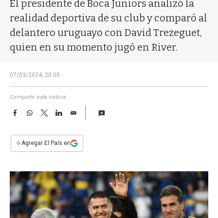
a
El presidente de Boca Juniors analizó la
realidad deportiva de su club y comparó al
delantero uruguayo con David Trezeguet,
quien en su momento jugó en River.
07/03/2024, 20:05
Compartir esta noticia
F
W
T
L
E
a
h
w
i
m
c
a
i
n
a
e
t
t
k
i
+
Agregar El País en
b
s
t
e
l
o
A
e
d
o
p
r
I
k
p
n