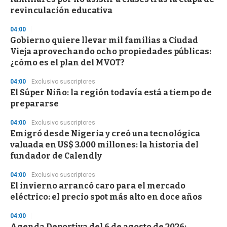
o
n
revinculación educativa
d
s
04:00
Gobierno quiere llevar mil familias a Ciudad
Vieja aprovechando ocho propiedades públicas:
¿cómo es el plan del MVOT?
04:00
Exclusivo suscriptores
El Súper Niño: la región todavía está a tiempo de
prepararse
04:00
Exclusivo suscriptores
Emigró desde Nigeria y creó una tecnológica
valuada en US$ 3.000 millones: la historia del
fundador de Calendly
04:00
Exclusivo suscriptores
El invierno arrancó caro para el mercado
eléctrico: el precio spot más alto en doce años
04:00
Agenda Deportiva del 6 de agosto de 2026: