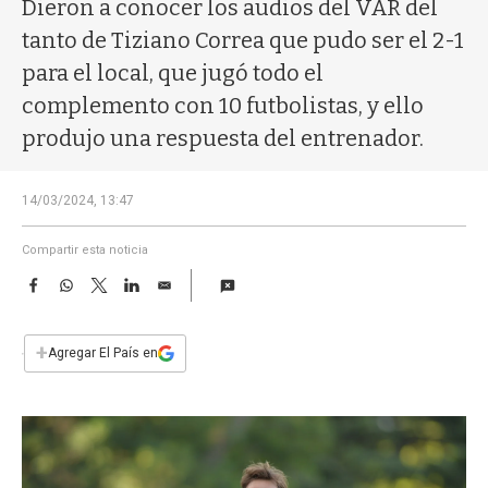
a
Dieron a conocer los audios del VAR del
tanto de Tiziano Correa que pudo ser el 2-1
para el local, que jugó todo el
complemento con 10 futbolistas, y ello
produjo una respuesta del entrenador.
14/03/2024, 13:47
Compartir esta noticia
F
W
T
L
E
a
h
w
i
m
c
a
i
n
a
e
t
t
k
i
+
Agregar El País en
b
s
t
e
l
o
A
e
d
o
p
r
I
k
p
n