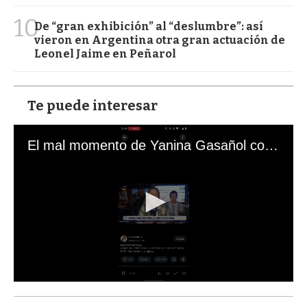
10
De “gran exhibición” al “deslumbre”: así
vieron en Argentina otra gran actuación de
Leonel Jaime en Peñarol
Te puede interesar
El mal momento de Yanina Gasañol con un hincha argentino en "Subrayado"
0
s