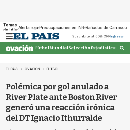
Temas
Alerta roja
Preocupaciones en INR
Bañados de Carrasco
del día:
Suscribite al 50% OFF
Ingresar
M
e
Fútbol
Mundial
Selección
Estadisticas
Agen
n
M
u
o
s
t
EL PAÍS
OVACIÓN
FÚTBOL
r
a
Polémica por gol anulado a
r
b
River Plate ante Boston River
�
s
generó una reacción irónica
q
u
del DT Ignacio Ithurralde
e
d