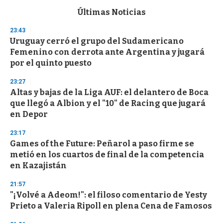
e
c
Últimas Noticias
o
n
23:43
d
Uruguay cerró el grupo del Sudamericano
s
o
Femenino con derrota ante Argentina y jugará
f
por el quinto puesto
3
3
s
23:27
e
Altas y bajas de la Liga AUF: el delantero de Boca
c
que llegó a Albion y el "10" de Racing que jugará
o
n
en Depor
d
s
23:17
Games of the Future: Peñarol a paso firme se
metió en los cuartos de final de la competencia
en Kazajistán
21:57
"¡Volvé a Adeom!": el filoso comentario de Yesty
Prieto a Valeria Ripoll en plena Cena de Famosos