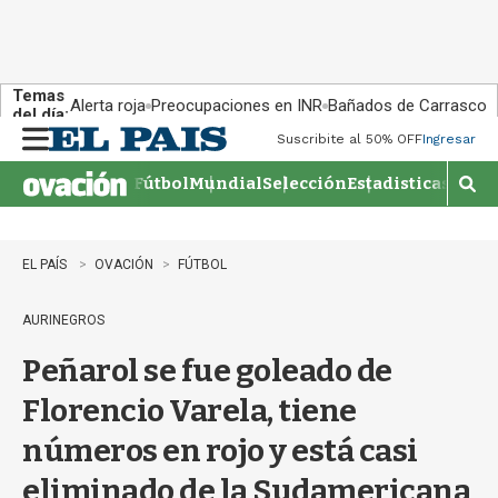
Temas
Alerta roja
Preocupaciones en INR
Bañados de Carrasco
del día:
Suscribite al 50% OFF
Ingresar
M
e
Fútbol
Mundial
Selección
Estadisticas
Agen
n
M
u
o
s
t
EL PAÍS
OVACIÓN
FÚTBOL
r
a
AURINEGROS
r
b
Peñarol se fue goleado de
�
s
Florencio Varela, tiene
q
u
números en rojo y está casi
e
d
eliminado de la Sudamericana