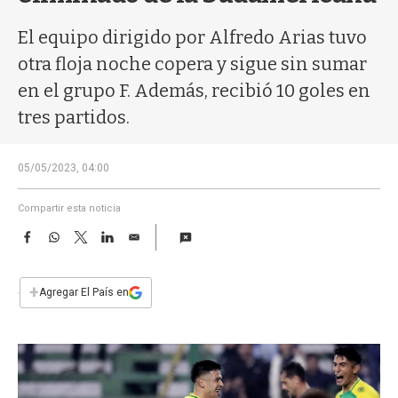
a
El equipo dirigido por Alfredo Arias tuvo
otra floja noche copera y sigue sin sumar
en el grupo F. Además, recibió 10 goles en
tres partidos.
05/05/2023, 04:00
Compartir esta noticia
F
W
T
L
E
a
h
w
i
m
c
a
i
n
a
e
t
t
k
i
+
Agregar El País en
b
s
t
e
l
o
A
e
d
o
p
r
I
k
p
n