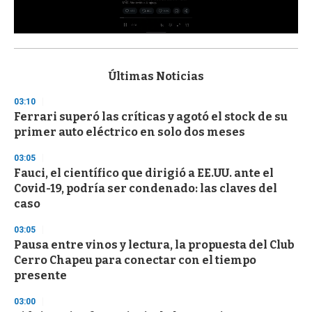
0
s
e
c
Últimas Noticias
o
n
03:10
d
Ferrari superó las críticas y agotó el stock de su
s
o
primer auto eléctrico en solo dos meses
f
3
03:05
3
s
Fauci, el científico que dirigió a EE.UU. ante el
e
Covid-19, podría ser condenado: las claves del
c
caso
o
n
d
03:05
s
Pausa entre vinos y lectura, la propuesta del Club
Cerro Chapeu para conectar con el tiempo
presente
03:00