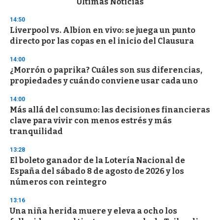
Últimas Noticias
o
n
14:50
d
Liverpool vs. Albion en vivo: se juega un punto
s
o
directo por las copas en el inicio del Clausura
f
3
14:00
3
s
¿Morrón o paprika? Cuáles son sus diferencias,
e
propiedades y cuándo conviene usar cada uno
c
o
14:00
n
d
Más allá del consumo: las decisiones financieras
s
clave para vivir con menos estrés y más
tranquilidad
13:28
El boleto ganador de la Lotería Nacional de
España del sábado 8 de agosto de 2026 y los
números con reintegro
13:16
Una niña herida muere y eleva a ocho los