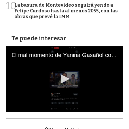
10
La basura de Montevideo seguirá yendo a
Felipe Cardoso hasta al menos 2055, con las
obras que prevé la IMM
Te puede interesar
El mal momento de Yanina Gasañol con un hincha argentino en "Subrayado"
0
s
e
c