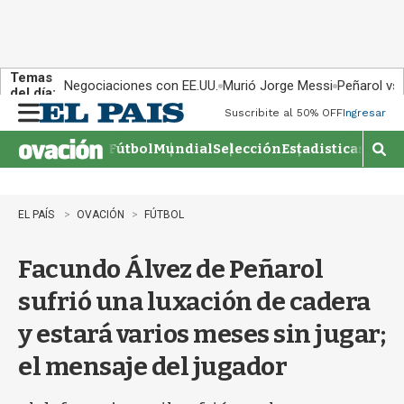
Temas
Negociaciones con EE.UU.
Murió Jorge Messi
Peñarol vs
del día:
Suscribite al 50% OFF
Ingresar
M
e
Fútbol
Mundial
Selección
Estadisticas
Agen
n
M
u
o
s
t
EL PAÍS
OVACIÓN
FÚTBOL
r
a
Facundo Álvez de Peñarol
r
b
sufrió una luxación de cadera
�
s
y estará varios meses sin jugar;
q
u
el mensaje del jugador
e
d