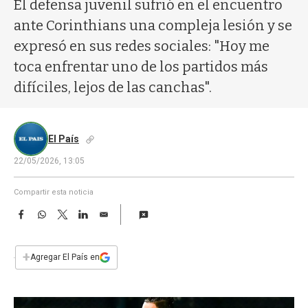
a
El defensa juvenil sufrió en el encuentro
ante Corinthians una compleja lesión y se
expresó en sus redes sociales: "Hoy me
toca enfrentar uno de los partidos más
difíciles, lejos de las canchas".
El País
22/05/2026, 13:05
Compartir esta noticia
F
W
T
L
E
a
h
w
i
m
c
a
i
n
a
e
t
t
k
i
+
Agregar El País en
b
s
t
e
l
o
A
e
d
o
p
r
I
k
p
n