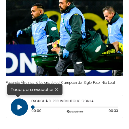
Facundo Álvez salió lesionado del Campeón del Siglo
Foto: Nia Leal
×
Toca para escuchar
ESCUCHÁ EL RESUMEN HECHO CON IA
Tiempo transcurrido: 0 segundos
Durac
00:00
00:33