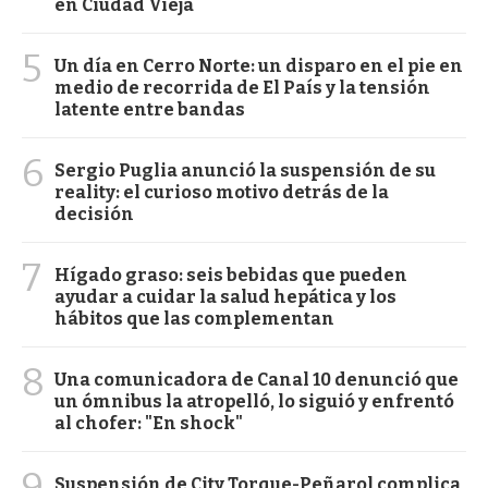
en Ciudad Vieja
5
Un día en Cerro Norte: un disparo en el pie en
medio de recorrida de El País y la tensión
latente entre bandas
6
Sergio Puglia anunció la suspensión de su
reality: el curioso motivo detrás de la
decisión
7
Hígado graso: seis bebidas que pueden
ayudar a cuidar la salud hepática y los
hábitos que las complementan
8
Una comunicadora de Canal 10 denunció que
un ómnibus la atropelló, lo siguió y enfrentó
al chofer: "En shock"
9
Suspensión de City Torque-Peñarol complica