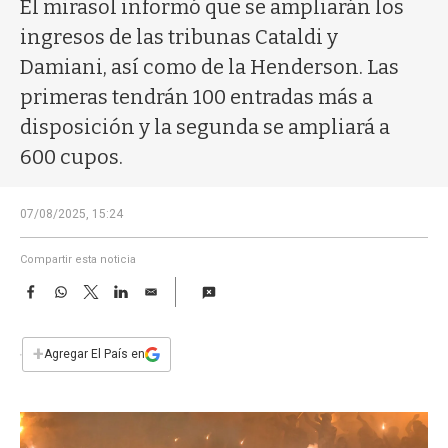
a
El mirasol informó que se ampliarán los
ingresos de las tribunas Cataldi y
Damiani, así como de la Henderson. Las
primeras tendrán 100 entradas más a
disposición y la segunda se ampliará a
600 cupos.
07/08/2025, 15:24
Compartir esta noticia
F
W
T
L
E
a
h
w
i
m
c
a
i
n
a
e
t
t
k
i
+
Agregar El País en
b
s
t
e
l
o
A
e
d
o
p
r
I
k
p
n