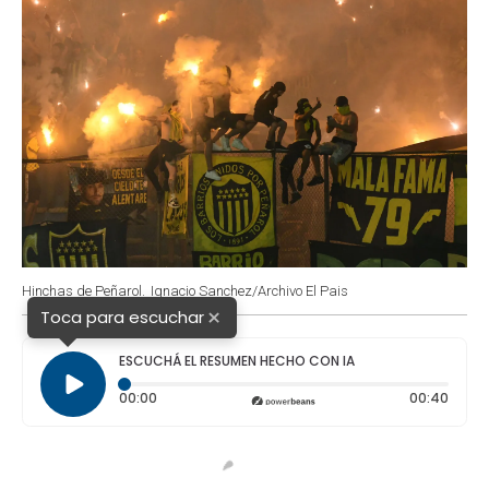
Hinchas de Peñarol.
Ignacio Sanchez/Archivo El Pais
×
Toca para escuchar
ESCUCHÁ EL RESUMEN HECHO CON IA
Tiempo transcurrido: 0 segundos
Durac
00:00
00:40