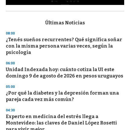
0
s
e
c
Últimas Noticias
o
n
08:00
d
¿Tenés sueños recurrentes? Qué significa soñar
s
o
con la misma persona varias veces, según la
f
psicología
3
3
s
06:00
e
Unidad Indexada hoy: cuánto cotiza la UI este
c
domingo 9 de agosto de 2026 en pesos uruguayos
o
n
d
05:00
s
¿Por qué la diabetes y la depresión forman una
pareja cada vez más común?
04:30
Experto en medicina del estrés llega a
Montevideo: las claves de Daniel López Rosetti
para vivir mejor