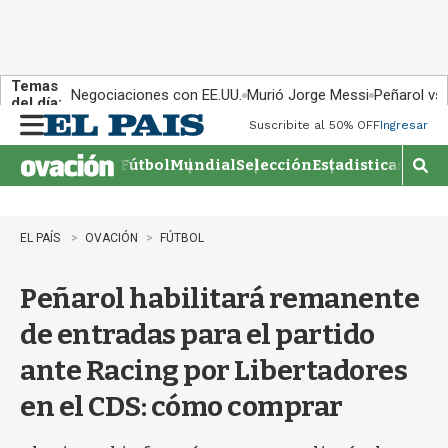
Temas
Negociaciones con EE.UU.
Murió Jorge Messi
Peñarol vs
del día:
Suscribite al 50% OFF
Ingresar
M
e
Fútbol
Mundial
Selección
Estadisticas
Agen
n
M
u
o
s
t
EL PAÍS
OVACIÓN
FÚTBOL
r
a
Peñarol habilitará remanente
r
b
de entradas para el partido
�
s
ante Racing por Libertadores
q
u
en el CDS: cómo comprar
e
d