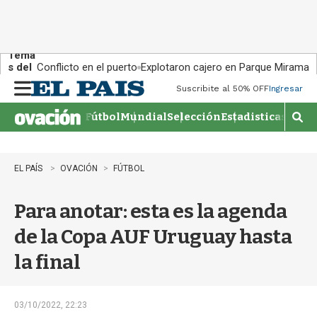
Tema
s del
Conflicto en el puerto
Explotaron cajero en Parque Miramar
día:
Suscribite al 50% OFF
Ingresar
M
e
Fútbol
Mundial
Selección
Estadisticas
Agen
n
M
u
o
s
t
EL PAÍS
OVACIÓN
FÚTBOL
r
a
Para anotar: esta es la agenda
r
b
de la Copa AUF Uruguay hasta
�
s
la final
q
u
e
d
03/10/2022, 22:23