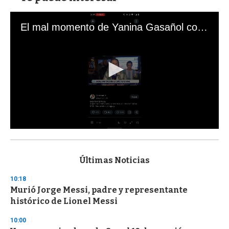
El mal momento de Yanina Gasañol con un hincha argentino en "Subrayado"
0
s
e
c
Últimas Noticias
o
n
10:18
d
Murió Jorge Messi, padre y representante
s
o
histórico de Lionel Messi
f
3
10:00
3