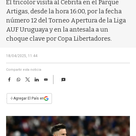
a
El tricolor visita al Cebrita en el Parque
Artigas, desde la hora 16:00, por la fecha
número 12 del Torneo Apertura de la Liga
AUF Uruguaya y en la antesala a un
choque clave por Copa Libertadores.
18/04/2025, 11:44
Compartir esta noticia
F
W
T
L
E
a
h
w
i
m
c
a
i
n
a
e
t
t
k
i
+
Agregar El País en
b
s
t
e
l
o
A
e
d
o
p
r
I
k
p
n