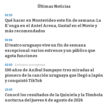
e
c
Últimas Noticias
o
n
02:25
d
Qué hacer en Montevideo este fin de semana: La
s
o
K'onga en el Antel Arena, Gustaf en el Movie y
f
más recomendados
3
3
s
02:04
e
El teatro uruguayo vive un fin de semana
c
excepcional: varios estrenos y un público que
o
n
agota funciones
d
s
02:03
Exclusivo suscriptores
100 años de Aníbal Sampayo: tres miradas al
pionero de la canción uruguaya que llegó a Japón
y conquistó TikTok
23:45
Conocé los resultados de la Quiniela y la Tómbola
nocturna del jueves 6 de agosto de 2026