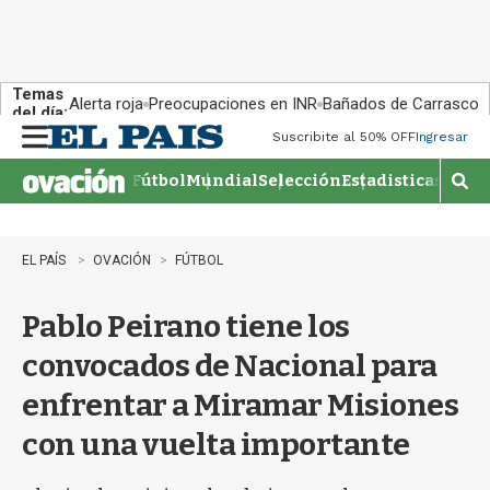
Temas
Alerta roja
Preocupaciones en INR
Bañados de Carrasco
del día:
Suscribite al 50% OFF
Ingresar
M
e
Fútbol
Mundial
Selección
Estadisticas
Agen
n
M
u
o
s
t
EL PAÍS
OVACIÓN
FÚTBOL
r
a
Pablo Peirano tiene los
r
b
convocados de Nacional para
�
s
enfrentar a Miramar Misiones
q
u
con una vuelta importante
e
d