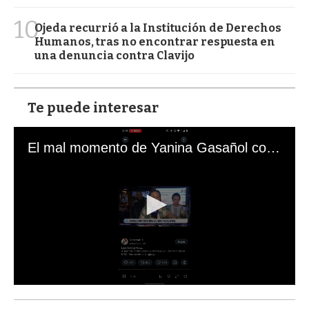
10
Ojeda recurrió a la Institución de Derechos
Humanos, tras no encontrar respuesta en
una denuncia contra Clavijo
Te puede interesar
El mal momento de Yanina Gasañol con un hincha argentino en "Subrayado"
0
s