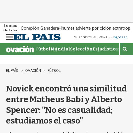
Temas
Conexión Ganadera
Inumet advierte por ciclón extratropi
del día:
Suscribite al 50% OFF
Ingresar
M
e
Fútbol
Mundial
Selección
Estadisticas
Agen
n
M
u
o
s
t
EL PAÍS
OVACIÓN
FÚTBOL
r
a
Novick encontró una similitud
r
b
entre Matheus Babi y Alberto
�
s
Spencer: "No es casualidad;
q
u
estudiamos el caso"
e
d