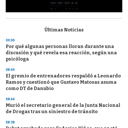
0
s
e
c
Últimas Noticias
o
n
09:00
d
Por qué algunas personas lloran durante una
s
o
discusión y qué revela esa reacción, según una
f
psicóloga
3
3
s
08:49
e
El gremio de entrenadores respaldó a Leonardo
c
Ramos y cuestionó que Gustavo Matosas asuma
o
n
como DT de Danubio
d
s
08:44
Murió el secretario general de la Junta Nacional
de Drogas tras un siniestro de tránsito
08:38