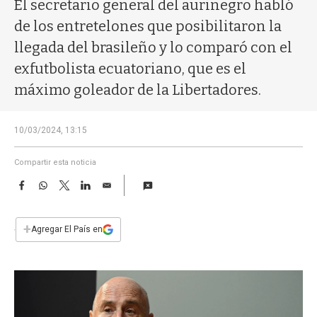
a
El secretario general del aurinegro habló
de los entretelones que posibilitaron la
llegada del brasileño y lo comparó con el
exfutbolista ecuatoriano, que es el
máximo goleador de la Libertadores.
10/03/2024, 13:15
Compartir esta noticia
F
W
T
L
E
a
h
w
i
m
c
a
i
n
a
e
t
t
k
i
+
Agregar El País en
b
s
t
e
l
o
A
e
d
o
p
r
I
k
p
n