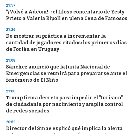
n
21:57
d
"¡Volvé a Adeom!": el filoso comentario de Yesty
s
o
Prieto a Valeria Ripoll en plena Cena de Famosos
f
3
21:26
3
s
De mostrar su práctica a incrementar la
e
cantidad de jugadores citados: los primeros días
c
de Forlán en Uruguay
o
n
d
21:08
s
Sánchez anunció que la Junta Nacional de
Emergencias se reunirá para prepararse ante el
fenómeno de El Niño
21:00
Trump firma decreto para impedir el "turismo"
de ciudadanía por nacimiento y amplía control
de redes sociales
20:52
Director del Sinae explicó qué implica la alerta