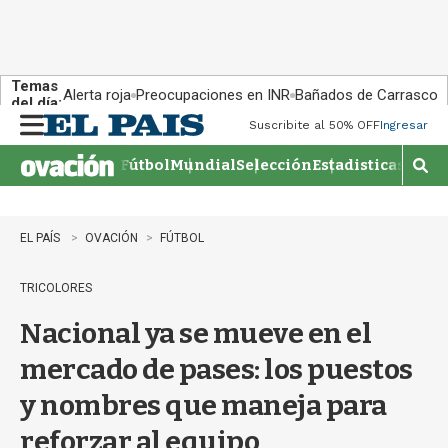
Temas
Alerta roja
Preocupaciones en INR
Bañados de Carrasco
del día:
Suscribite al 50% OFF
Ingresar
M
e
Fútbol
Mundial
Selección
Estadisticas
Agen
n
M
u
o
s
t
EL PAÍS
OVACIÓN
FÚTBOL
r
a
TRICOLORES
r
b
Nacional ya se mueve en el
�
s
mercado de pases: los puestos
q
u
y nombres que maneja para
e
d
reforzar al equipo