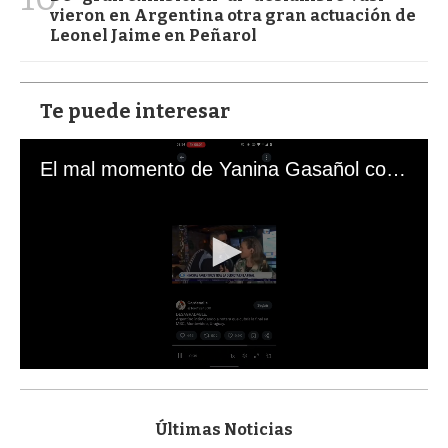
vieron en Argentina otra gran actuación de
Leonel Jaime en Peñarol
Te puede interesar
El mal momento de Yanina Gasañol con un hincha argentino en "Subrayado"
0
s
e
c
Últimas Noticias
o