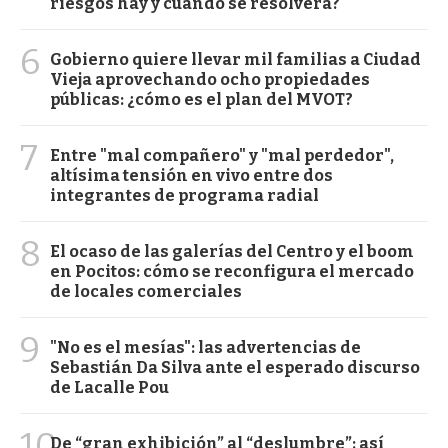
riesgos hay y cuándo se resolverá?
6
Gobierno quiere llevar mil familias a Ciudad
Vieja aprovechando ocho propiedades
públicas: ¿cómo es el plan del MVOT?
7
Entre "mal compañero" y "mal perdedor",
altísima tensión en vivo entre dos
integrantes de programa radial
8
El ocaso de las galerías del Centro y el boom
en Pocitos: cómo se reconfigura el mercado
de locales comerciales
9
"No es el mesías": las advertencias de
Sebastián Da Silva ante el esperado discurso
de Lacalle Pou
10
De “gran exhibición” al “deslumbre”: así