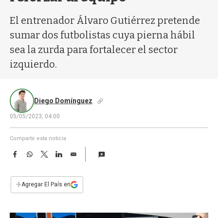
a
El entrenador Álvaro Gutiérrez pretende
sumar dos futbolistas cuya pierna hábil
sea la zurda para fortalecer el sector
izquierdo.
Diego Domínguez
05/05/2023, 04:00
Compartir esta noticia
F
W
T
L
E
a
h
w
i
m
c
a
i
n
a
e
t
t
k
i
+
Agregar El País en
b
s
t
e
l
o
A
e
d
o
p
r
I