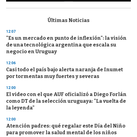
0
s
e
c
Últimas Noticias
o
n
12:07
d
"Es un mercado en punto de inflexión": la visión
s
o
de una tecnológica argentina que escala su
f
negocio en Uruguay
3
3
s
12:06
e
Casi todo el país bajo alerta naranja de Inumet
c
por tormentas muy fuertes y severas
o
n
d
12:00
s
El video con el que AUF oficializó a Diego Forlán
como DT de la selección uruguaya: "La vuelta de
la leyenda"
12:00
Atención padres: qué regalar este Día del Niño
para promover la salud mental de los niños