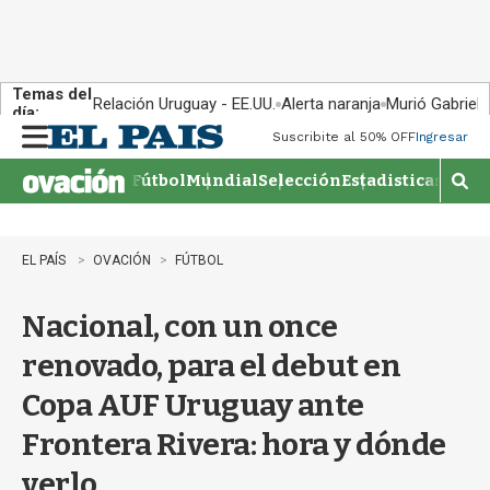
Temas del
Relación Uruguay - EE.UU.
Alerta naranja
Murió Gabriel 
día:
Suscribite al 50% OFF
Ingresar
M
e
Fútbol
Mundial
Selección
Estadisticas
Agen
n
M
u
o
s
t
EL PAÍS
OVACIÓN
FÚTBOL
r
a
Nacional, con un once
r
b
renovado, para el debut en
�
s
Copa AUF Uruguay ante
q
u
Frontera Rivera: hora y dónde
e
d
verlo