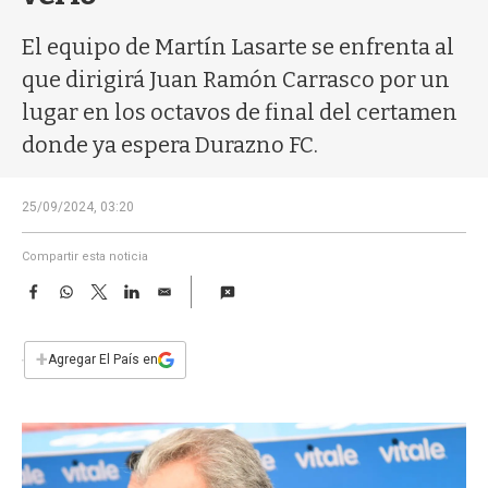
a
El equipo de Martín Lasarte se enfrenta al
que dirigirá Juan Ramón Carrasco por un
lugar en los octavos de final del certamen
donde ya espera Durazno FC.
25/09/2024, 03:20
Compartir esta noticia
F
W
T
L
E
a
h
w
i
m
c
a
i
n
a
e
t
t
k
i
+
Agregar El País en
b
s
t
e
l
o
A
e
d
o
p
r
I
k
p
n