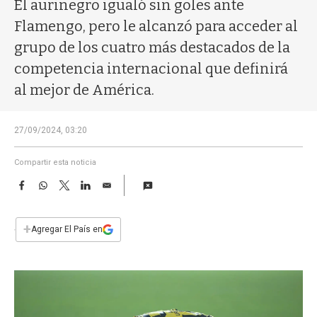
a
El aurinegro igualó sin goles ante
Flamengo, pero le alcanzó para acceder al
grupo de los cuatro más destacados de la
competencia internacional que definirá
al mejor de América.
27/09/2024, 03:20
Compartir esta noticia
F
W
T
L
E
a
h
w
i
m
c
a
i
n
a
e
t
t
k
i
+
Agregar El País en
b
s
t
e
l
o
A
e
d
o
p
r
I
k
p
n