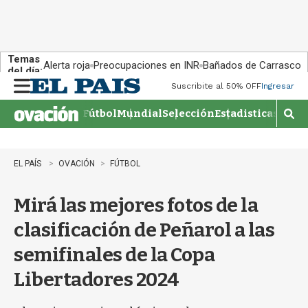
Temas
Alerta roja
Preocupaciones en INR
Bañados de Carrasco
del día:
Suscribite al 50% OFF
Ingresar
M
e
Fútbol
Mundial
Selección
Estadisticas
Agen
n
M
u
o
s
t
EL PAÍS
OVACIÓN
FÚTBOL
r
a
Mirá las mejores fotos de la
r
b
clasificación de Peñarol a las
�
s
semifinales de la Copa
q
u
Libertadores 2024
e
d