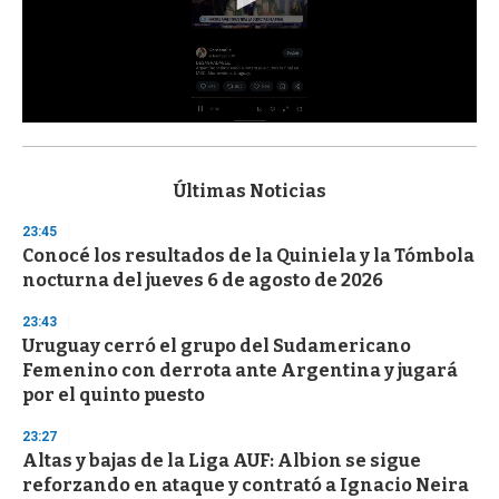
0
s
e
c
Últimas Noticias
o
n
23:45
d
Conocé los resultados de la Quiniela y la Tómbola
s
o
nocturna del jueves 6 de agosto de 2026
f
3
23:43
3
s
Uruguay cerró el grupo del Sudamericano
e
Femenino con derrota ante Argentina y jugará
c
por el quinto puesto
o
n
d
23:27
s
Altas y bajas de la Liga AUF: Albion se sigue
reforzando en ataque y contrató a Ignacio Neira