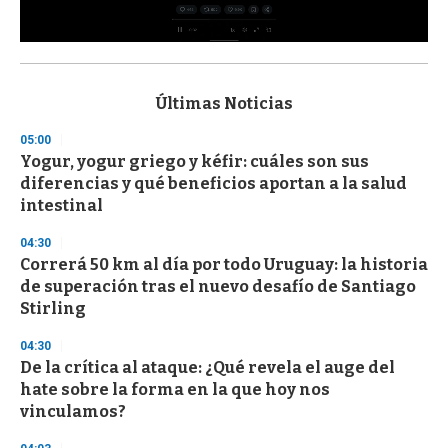
0
s
e
c
Últimas Noticias
o
n
05:00
d
Yogur, yogur griego y kéfir: cuáles son sus
s
o
diferencias y qué beneficios aportan a la salud
f
intestinal
3
3
s
04:30
e
Correrá 50 km al día por todo Uruguay: la historia
c
de superación tras el nuevo desafío de Santiago
o
n
Stirling
d
s
04:30
De la crítica al ataque: ¿Qué revela el auge del
hate sobre la forma en la que hoy nos
vinculamos?