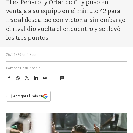
a
El ex Peñarol y Orlando City puso en
ventaja a su equipo en el minuto 42 para
irse al descanso con victoria, sin embargo,
el rival dio vuelta el encuentro y se llevó
los tres puntos.
26/01/2025, 13:55
Compartir esta noticia
F
W
T
L
E
a
h
w
i
m
c
a
i
n
a
e
t
t
k
i
+
Agregar El País en
b
s
t
e
l
o
A
e
d
o
p
r
I
k
p
n