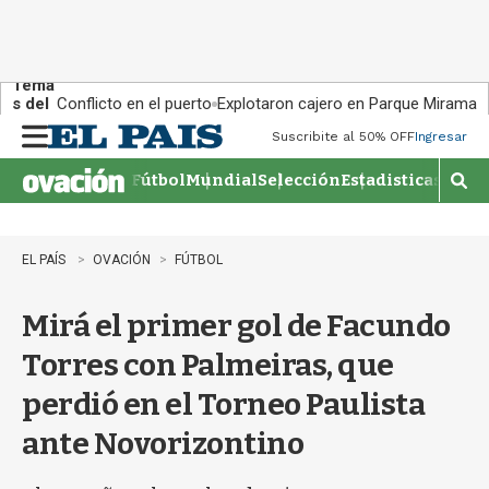
Tema
s del
Conflicto en el puerto
Explotaron cajero en Parque Miramar
día:
Suscribite al 50% OFF
Ingresar
M
e
Fútbol
Mundial
Selección
Estadisticas
Agen
n
M
u
o
s
t
EL PAÍS
OVACIÓN
FÚTBOL
r
a
Mirá el primer gol de Facundo
r
b
Torres con Palmeiras, que
�
s
perdió en el Torneo Paulista
q
u
ante Novorizontino
e
d