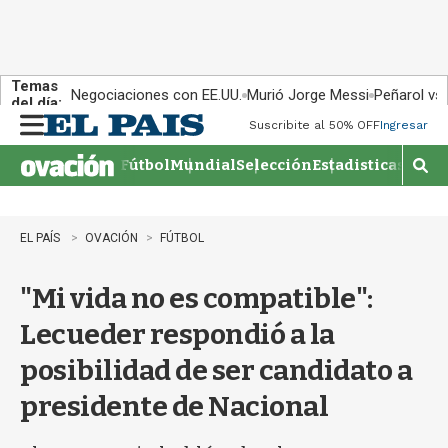
Temas
Negociaciones con EE.UU.
Murió Jorge Messi
Peñarol vs
del día:
Suscribite al 50% OFF
Ingresar
M
e
Fútbol
Mundial
Selección
Estadisticas
Agen
n
M
u
o
s
t
EL PAÍS
OVACIÓN
FÚTBOL
r
a
"Mi vida no es compatible":
r
b
Lecueder respondió a la
�
s
posibilidad de ser candidato a
q
u
presidente de Nacional
e
d