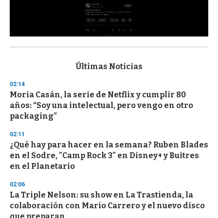
0
s
e
c
Últimas Noticias
o
n
02:14
d
Moria Casán, la serie de Netflix y cumplir 80
s
o
años: “Soy una intelectual, pero vengo en otro
f
packaging”
3
3
s
02:11
e
¿Qué hay para hacer en la semana? Ruben Blades
c
en el Sodre, "Camp Rock 3" en Disney+ y Buitres
o
n
en el Planetario
d
s
02:06
La Triple Nelson: su show en La Trastienda, la
colaboración con Mario Carrero y el nuevo disco
que preparan