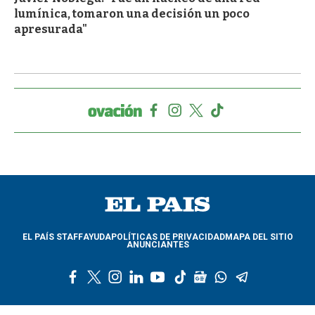
lumínica, tomaron una decisión un poco
apresurada"
EL PAÍS STAFF
AYUDA
POLÍTICAS DE PRIVACIDAD
MAPA DEL SITIO
ANUNCIANTES
f
t
i
l
y
t
g
w
t
a
w
n
i
o
i
o
h
e
c
i
s
n
u
k
o
a
l