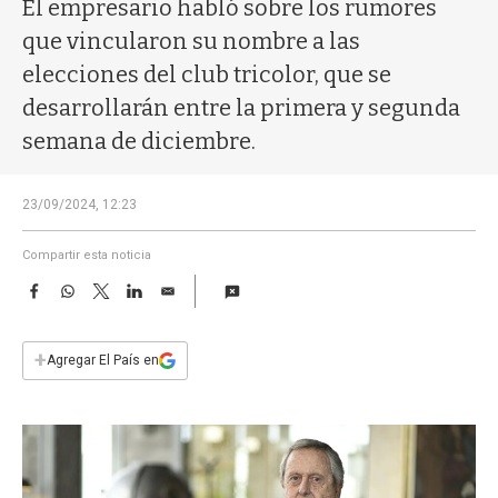
a
El empresario habló sobre los rumores
que vincularon su nombre a las
elecciones del club tricolor, que se
desarrollarán entre la primera y segunda
semana de diciembre.
23/09/2024, 12:23
Compartir esta noticia
F
W
T
L
E
a
h
w
i
m
c
a
i
n
a
e
t
t
k
i
+
Agregar El País en
b
s
t
e
l
o
A
e
d
o
p
r
I
k
p
n