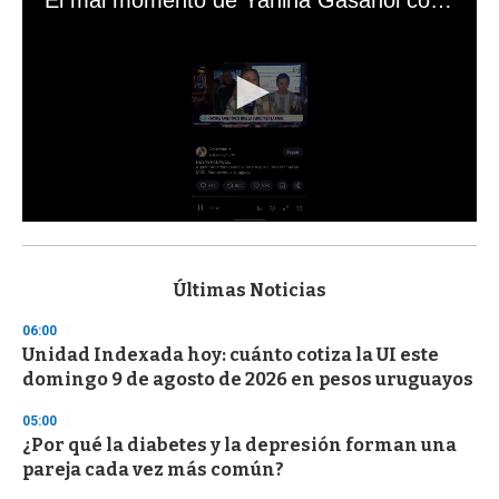
0
s
e
c
Últimas Noticias
o
n
06:00
d
Unidad Indexada hoy: cuánto cotiza la UI este
s
o
domingo 9 de agosto de 2026 en pesos uruguayos
f
3
05:00
3
s
¿Por qué la diabetes y la depresión forman una
e
pareja cada vez más común?
c
o