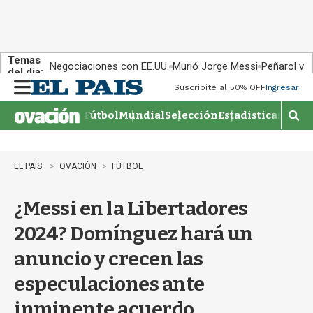
Temas
Negociaciones con EE.UU.
Murió Jorge Messi
Peñarol vs
del día:
Suscribite al 50% OFF
Ingresar
M
e
Fútbol
Mundial
Selección
Estadisticas
Agen
n
M
u
o
s
t
EL PAÍS
OVACIÓN
FÚTBOL
r
a
¿Messi en la Libertadores
r
b
2024? Domínguez hará un
�
s
anuncio y crecen las
q
u
especulaciones ante
e
d
inminente acuerdo