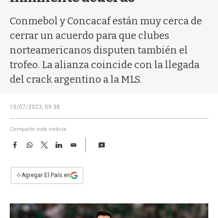
a
Conmebol y Concacaf están muy cerca de
cerrar un acuerdo para que clubes
norteamericanos disputen también el
trofeo. La alianza coincide con la llegada
del crack argentino a la MLS.
15/07/2023, 09:38
Compartir esta noticia
F
W
T
L
E
a
h
w
i
m
c
a
i
n
a
e
t
t
k
i
+
Agregar El País en
b
s
t
e
l
o
A
e
d
o
p
r
I
k
p
n