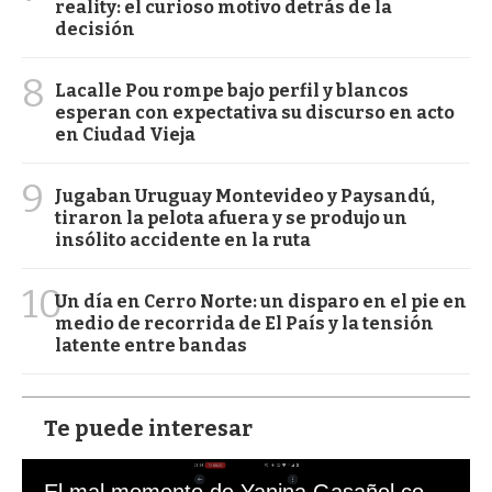
reality: el curioso motivo detrás de la
decisión
8
Lacalle Pou rompe bajo perfil y blancos
esperan con expectativa su discurso en acto
en Ciudad Vieja
9
Jugaban Uruguay Montevideo y Paysandú,
tiraron la pelota afuera y se produjo un
insólito accidente en la ruta
10
Un día en Cerro Norte: un disparo en el pie en
medio de recorrida de El País y la tensión
latente entre bandas
Te puede interesar
El mal momento de Yanina Gasañol con un hincha argentino en "Subrayado"