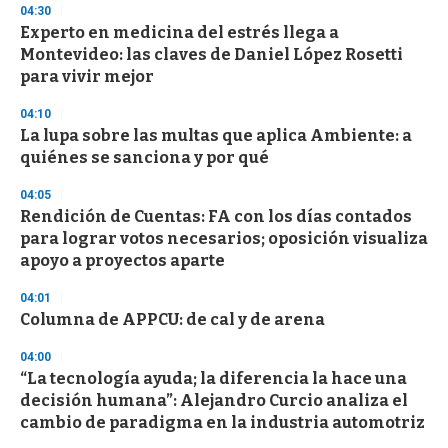
04:30
n
d
Experto en medicina del estrés llega a
s
Montevideo: las claves de Daniel López Rosetti
para vivir mejor
04:10
La lupa sobre las multas que aplica Ambiente: a
quiénes se sanciona y por qué
04:05
Rendición de Cuentas: FA con los días contados
para lograr votos necesarios; oposición visualiza
apoyo a proyectos aparte
04:01
Columna de APPCU: de cal y de arena
04:00
“La tecnología ayuda; la diferencia la hace una
decisión humana”: Alejandro Curcio analiza el
cambio de paradigma en la industria automotriz