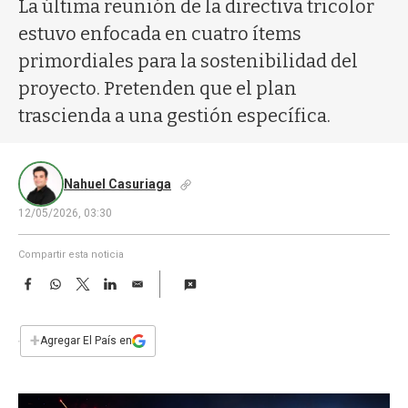
a
La última reunión de la directiva tricolor
estuvo enfocada en cuatro ítems
primordiales para la sostenibilidad del
proyecto. Pretenden que el plan
trascienda a una gestión específica.
Nahuel Casuriaga
12/05/2026, 03:30
Compartir esta noticia
F
W
T
L
E
a
h
w
i
m
c
a
i
n
a
e
t
t
k
i
+
Agregar El País en
b
s
t
e
l
o
A
e
d
o
p
r
I
k
p
n