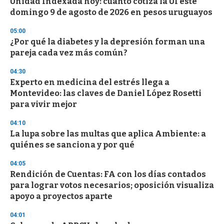
Unidad Indexada hoy: cuánto cotiza la UI este
c
domingo 9 de agosto de 2026 en pesos uruguayos
o
n
d
05:00
s
¿Por qué la diabetes y la depresión forman una
pareja cada vez más común?
04:30
Experto en medicina del estrés llega a
Montevideo: las claves de Daniel López Rosetti
para vivir mejor
04:10
La lupa sobre las multas que aplica Ambiente: a
quiénes se sanciona y por qué
04:05
Rendición de Cuentas: FA con los días contados
para lograr votos necesarios; oposición visualiza
apoyo a proyectos aparte
04:01