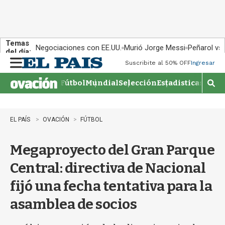
Temas
Negociaciones con EE.UU.
Murió Jorge Messi
Peñarol vs
del día:
Suscribite al 50% OFF
Ingresar
M
e
Fútbol
Mundial
Selección
Estadisticas
Agen
n
M
u
o
s
t
EL PAÍS
OVACIÓN
FÚTBOL
r
a
Megaproyecto del Gran Parque
r
b
Central: directiva de Nacional
�
s
fijó una fecha tentativa para la
q
u
asamblea de socios
e
d