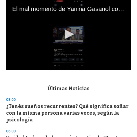
El mal momento de Yanina Gasañol con un hincha argentino en "Subrayado"
0
s
e
c
Últimas Noticias
o
n
08:00
d
¿Tenés sueños recurrentes? Qué significa soñar
s
o
con la misma persona varias veces, según la
f
psicología
3
3
s
06:00
e