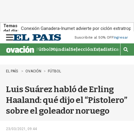
Temas
Conexión Ganadera
Inumet advierte por ciclón extratropi
del día:
Suscribite al 50% OFF
Ingresar
M
e
Fútbol
Mundial
Selección
Estadisticas
Agen
n
M
u
o
s
t
EL PAÍS
OVACIÓN
FÚTBOL
r
a
Luis Suárez habló de Erling
r
b
Haaland: qué dijo el “Pistolero”
�
s
sobre el goleador noruego
q
u
e
d
23/03/2021, 09:44