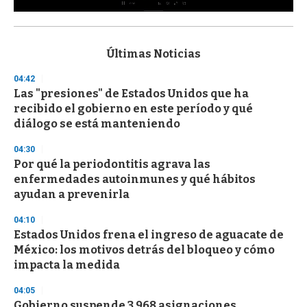
0
s
e
c
Últimas Noticias
o
n
04:42
d
Las "presiones" de Estados Unidos que ha
s
o
recibido el gobierno en este período y qué
f
diálogo se está manteniendo
3
3
s
04:30
e
Por qué la periodontitis agrava las
c
enfermedades autoinmunes y qué hábitos
o
n
ayudan a prevenirla
d
s
04:10
Estados Unidos frena el ingreso de aguacate de
México: los motivos detrás del bloqueo y cómo
impacta la medida
04:05
Gobierno suspende 3.968 asignaciones