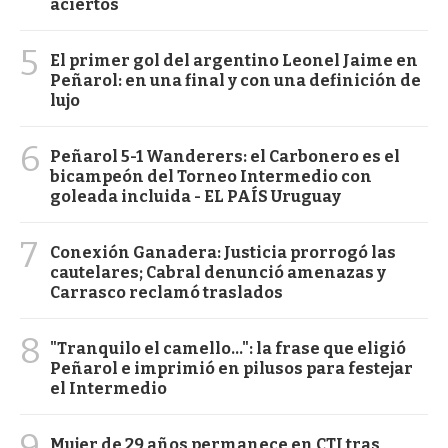
aciertos
5
El primer gol del argentino Leonel Jaime en
Peñarol: en una final y con una definición de
lujo
6
Peñarol 5-1 Wanderers: el Carbonero es el
bicampeón del Torneo Intermedio con
goleada incluida - EL PAÍS Uruguay
7
Conexión Ganadera: Justicia prorrogó las
cautelares; Cabral denunció amenazas y
Carrasco reclamó traslados
8
"Tranquilo el camello...": la frase que eligió
Peñarol e imprimió en pilusos para festejar
el Intermedio
9
Mujer de 29 años permanece en CTI tras