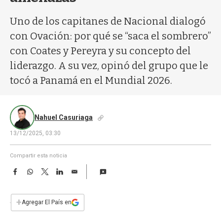
a
Uno de los capitanes de Nacional dialogó
con Ovación: por qué se “saca el sombrero”
con Coates y Pereyra y su concepto del
liderazgo. A su vez, opinó del grupo que le
tocó a Panamá en el Mundial 2026.
Nahuel Casuriaga
13/12/2025, 03:30
Compartir esta noticia
F
W
T
L
E
a
h
w
i
m
c
a
i
n
a
e
t
t
k
i
+
Agregar El País en
b
s
t
e
l
o
A
e
d