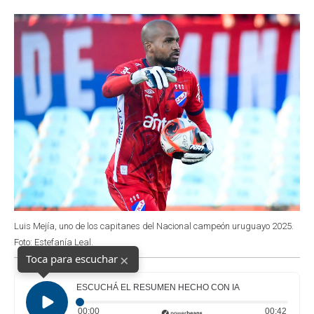
o
p
r
I
k
p
n
Luis Mejía, uno de los capitanes del Nacional campeón uruguayo 2025.
Foto: Estefanía Leal.
×
Toca para escuchar
ESCUCHÁ EL RESUMEN HECHO CON IA
Tiempo transcurrido: 0 segundos
Duraci
00:00
00:42