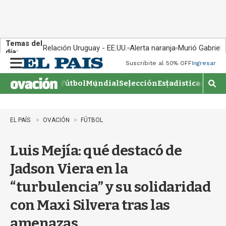
Temas del
Relación Uruguay - EE.UU.
Alerta naranja
Murió Gabriel 
día:
Suscribite al 50% OFF
Ingresar
M
e
Fútbol
Mundial
Selección
Estadisticas
Agen
n
M
u
o
s
t
EL PAÍS
OVACIÓN
FÚTBOL
r
a
Luis Mejía: qué destacó de
r
b
Jadson Viera en la
�
s
“turbulencia” y su solidaridad
q
u
con Maxi Silvera tras las
e
d
amenazas