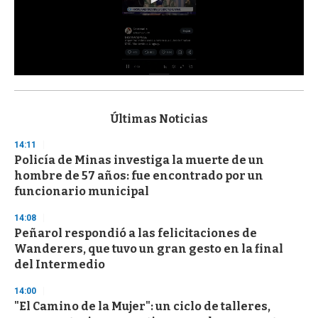
0
s
e
c
Últimas Noticias
o
n
14:11
d
Policía de Minas investiga la muerte de un
s
o
hombre de 57 años: fue encontrado por un
f
funcionario municipal
3
3
s
14:08
e
Peñarol respondió a las felicitaciones de
c
Wanderers, que tuvo un gran gesto en la final
o
n
del Intermedio
d
s
14:00
"El Camino de la Mujer": un ciclo de talleres,