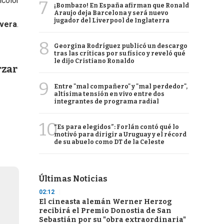
icolor
7
¡Bombazo! En España afirman que Ronald
Araujo deja Barcelona y será nuevo
jugador del Liverpool de Inglaterra
ivera
.
8
Georgina Rodríguez publicó un descargo
tras las críticas por su físico y reveló qué
le dijo Cristiano Ronaldo
rzar
9
Entre "mal compañero" y "mal perdedor",
altísima tensión en vivo entre dos
integrantes de programa radial
10
“Es para elegidos”: Forlán contó qué lo
motivó para dirigir a Uruguay y el récord
de su abuelo como DT de la Celeste
Últimas Noticias
02:12
El cineasta alemán Werner Herzog
recibirá el Premio Donostia de San
Sebastián por su "obra extraordinaria"