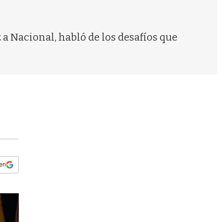
s
q
u
e
z a Nacional, habló de los desafíos que
d
a
 en