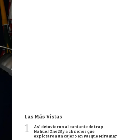
Las Más Vistas
1
Así detuvieron al cantante de trap
Nahuel One23 y a chilenos que
explotaron un cajero en Parque Miramar