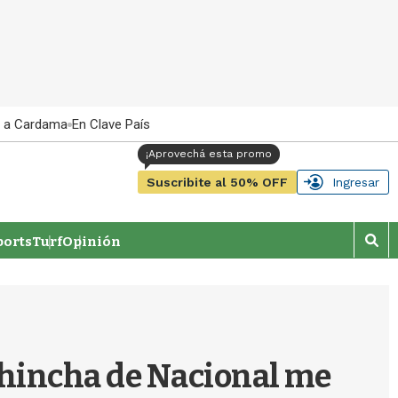
 a Cardama
En Clave País
Suscribite al 50% OFF
Ingresar
orts
Turf
Opinión
M
o
s
t
r
a
r
 hincha de Nacional me
b
�