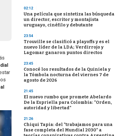
02:12
Una película que sintetiza las búsqueda
un director, escritor y montajista
uruguayo, cinéfilo y debutante
23:54
Trouville se clasificó a playoffs y es el
nuevo líder de la LDA; Verdirrojo y
Lagomar ganaron puntos directos
más
23:45
dial
Conocé los resultados de la Quiniela y
estar
la Tómbola nocturna del viernes 7 de
mos
agosto de 2026
al
21:45
El nuevo rumbo que promete Abelardo
De la Espriella para Colombia: "Orden,
autoridad y libertad"
21:26
Chiqui Tapia: del "trabajamos para una
fase completa del Mundial 2030" a
teorías conspirativas contra Argentina