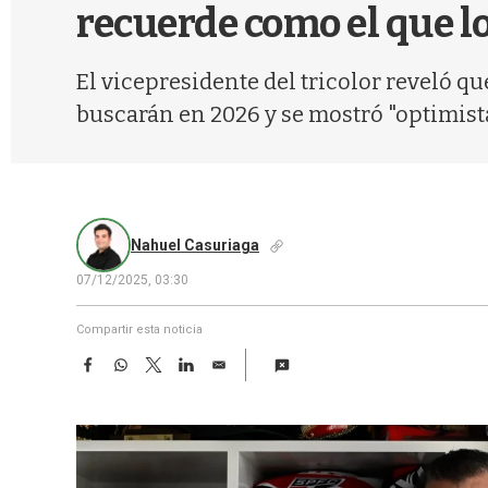
recuerde como el que lo
El vicepresidente del tricolor reveló qu
buscarán en 2026 y se mostró "optimista
Nahuel Casuriaga
07/12/2025, 03:30
Compartir esta noticia
F
W
T
L
E
a
h
w
i
m
c
a
i
n
a
e
t
t
k
i
b
s
t
e
l
o
A
e
d