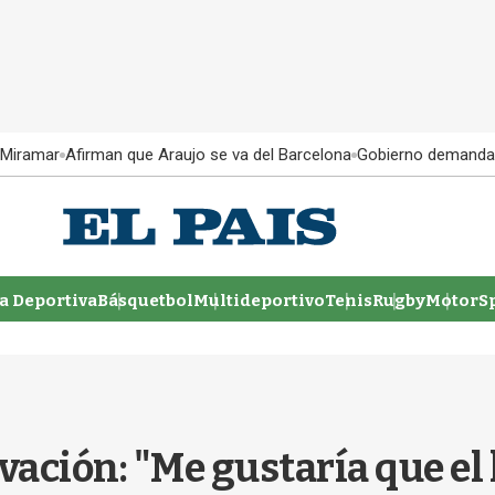
 Miramar
Afirman que Araujo se va del Barcelona
Gobierno demanda
 Deportiva
Básquetbol
Multideportivo
Tenis
Rugby
MotorSp
ación: "Me gustaría que el