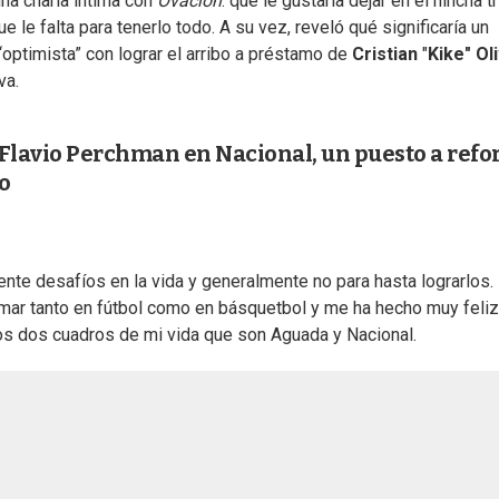
una charla íntima con
Ovación
: qué le gustaría dejar en el hincha tr
e le falta para tenerlo todo. A su vez, reveló qué significaría un
“optimista” con lograr el arribo a préstamo de
Cristian
"
Kike" Ol
va.
e Flavio Perchman en Nacional, un puesto a refo
o
nte desafíos en la vida y generalmente no para hasta lograrlos.
mar tanto en fútbol como en básquetbol y me ha hecho muy feliz
los dos cuadros de mi vida que son Aguada y Nacional.