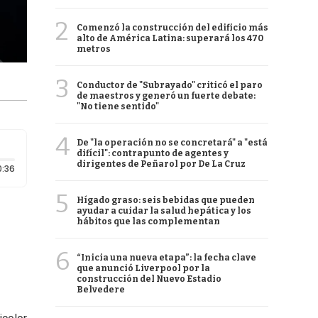
2
Comenzó la construcción del edificio más
alto de América Latina: superará los 470
metros
3
Conductor de "Subrayado" criticó el paro
de maestros y generó un fuerte debate:
"No tiene sentido"
4
De "la operación no se concretará" a "está
difícil": contrapunto de agentes y
dirigentes de Peñarol por De La Cruz
Duración: 36 segundos
0:36
5
Hígado graso: seis bebidas que pueden
ayudar a cuidar la salud hepática y los
hábitos que las complementan
6
“Inicia una nueva etapa”: la fecha clave
que anunció Liverpool por la
construcción del Nuevo Estadio
Belvedere