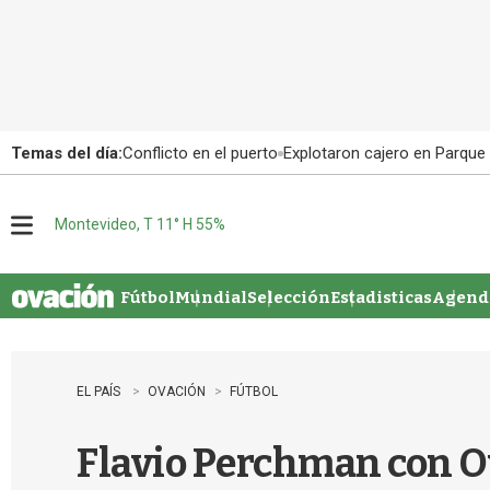
Temas del día:
Conflicto en el puerto
Explotaron cajero en Parque
Montevideo, T 11° H 55%
M
e
n
u
Fútbol
Mundial
Selección
Estadisticas
Agenda
EL PAÍS
OVACIÓN
FÚTBOL
Flavio Perchman con Ov