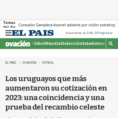
Temas
Conexión Ganadera
Inumet advierte por ciclón extratropi
del día:
Suscribite al 50% OFF
Ingresar
M
e
Fútbol
Mundial
Selección
Estadisticas
Agen
n
M
u
o
s
t
EL PAÍS
OVACIÓN
FÚTBOL
r
a
Los uruguayos que más
r
b
aumentaron su cotización en
�
s
2023: una coincidencia y una
q
u
prueba del recambio celeste
e
d