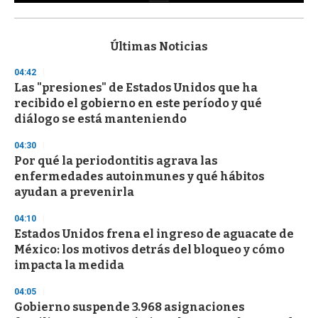
0
s
e
c
Últimas Noticias
o
n
04:42
d
Las "presiones" de Estados Unidos que ha
s
o
recibido el gobierno en este período y qué
f
diálogo se está manteniendo
3
3
s
04:30
e
Por qué la periodontitis agrava las
c
enfermedades autoinmunes y qué hábitos
o
n
ayudan a prevenirla
d
s
04:10
Estados Unidos frena el ingreso de aguacate de
México: los motivos detrás del bloqueo y cómo
impacta la medida
04:05
Gobierno suspende 3.968 asignaciones