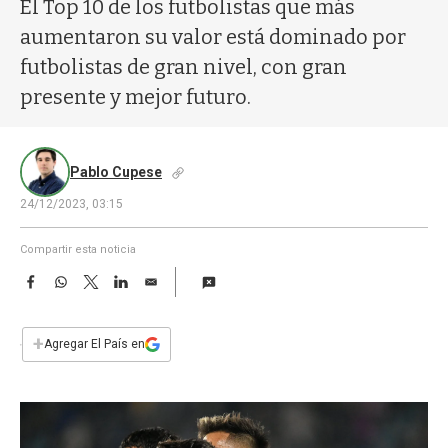
a
El Top 10 de los futbolistas que más
aumentaron su valor está dominado por
futbolistas de gran nivel, con gran
presente y mejor futuro.
Pablo Cupese
24/12/2023, 03:15
Compartir esta noticia
F
W
T
L
E
a
h
w
i
m
c
a
i
n
a
e
t
t
k
i
+
Agregar El País en
b
s
t
e
l
o
A
e
d
o
p
r
I
k
p
n