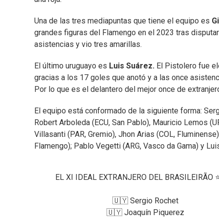
Una de las tres mediapuntas que tiene el equipo es
G
grandes figuras del Flamengo en el 2023 tras disputar u
asistencias y vio tres amarillas.
El último uruguayo es
Luis Suárez.
El Pistolero fue e
gracias a los 17 goles que anotó y a las once asisten
Por lo que es el delantero del mejor once de extranje
El equipo está conformado de la siguiente forma: Sergi
Robert Arboleda (ECU, San Pablo), Mauricio Lemos (UR
Villasanti (PAR, Gremio), Jhon Arias (COL, Fluminense)
Flamengo); Pablo Vegetti (ARG, Vasco da Gama) y Lui
EL XI IDEAL EXTRANJERO DEL BRASILEIRÃO ⭐
🇺🇾 Sergio Rochet
🇺🇾 Joaquín Piquerez