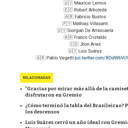
🇺🇾 Mauricio Lemos
🇪🇨 Robert Arboleda
🇦🇷 Fabricio Bustos
🇵🇾 Mathias Villasanti
🇺🇾 Giorgian De Arrascaeta
🇦🇷 Franco Cristaldo
🇨🇴 Jhon Arias
🇺🇾 Luis Suárez
🇦🇷 Pablo Vegetti
pic.twitter.com/BDdW6VU
RELACIONADAS
"Gracias por mirar más allá de la camiset
disfrutaron en Gremio
¿Cómo terminó la tabla del Brasileirao?
los descensos
Luis Suárez cerró un año ideal con Gremio y