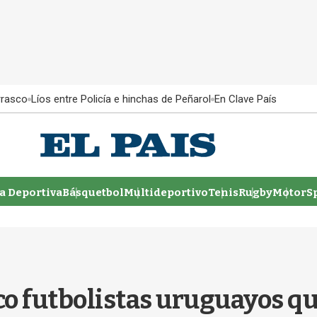
rrasco
Líos entre Policía e hinchas de Peñarol
En Clave País
 Deportiva
Básquetbol
Multideportivo
Tenis
Rugby
MotorSp
nco futbolistas uruguayos qu