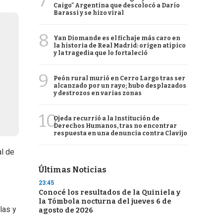
7
Caigo" Argentina que descolocó a Darío
Barassi y se hizo viral
8
Yan Diomande es el fichaje más caro en
la historia de Real Madrid: origen atípico
y la tragedia que lo fortaleció
9
Peón rural murió en Cerro Largo tras ser
alcanzado por un rayo; hubo desplazados
y destrozos en varias zonas
10
Ojeda recurrió a la Institución de
Derechos Humanos, tras no encontrar
respuesta en una denuncia contra Clavijo
al de
Últimas Noticias
23:45
Conocé los resultados de la Quiniela y
la Tómbola nocturna del jueves 6 de
las y
agosto de 2026