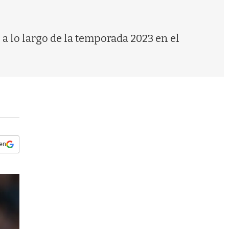
s
q
u
e
a lo largo de la temporada 2023 en el
d
a
 en