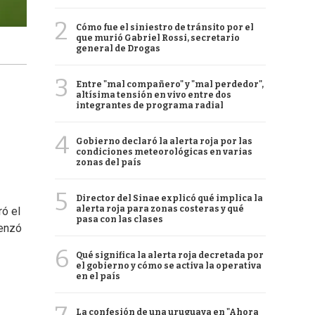
2
Cómo fue el siniestro de tránsito por el
que murió Gabriel Rossi, secretario
general de Drogas
3
Entre "mal compañero" y "mal perdedor",
altísima tensión en vivo entre dos
integrantes de programa radial
4
Gobierno declaró la alerta roja por las
condiciones meteorológicas en varias
zonas del país
5
Director del Sinae explicó qué implica la
alerta roja para zonas costeras y qué
ró el
pasa con las clases
menzó
6
Qué significa la alerta roja decretada por
el gobierno y cómo se activa la operativa
en el país
La confesión de una uruguaya en "Ahora