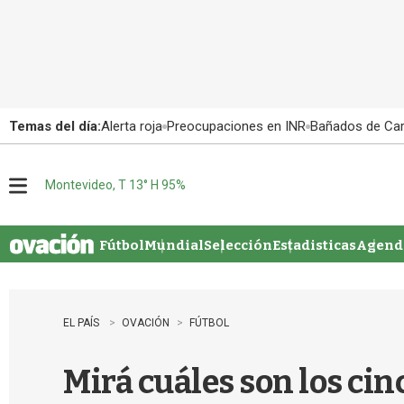
Temas del día:
Alerta roja
Preocupaciones en INR
Bañados de Ca
Montevideo, T 13° H 95%
M
e
n
u
Fútbol
Mundial
Selección
Estadisticas
Agenda
EL PAÍS
OVACIÓN
FÚTBOL
Mirá cuáles son los ci