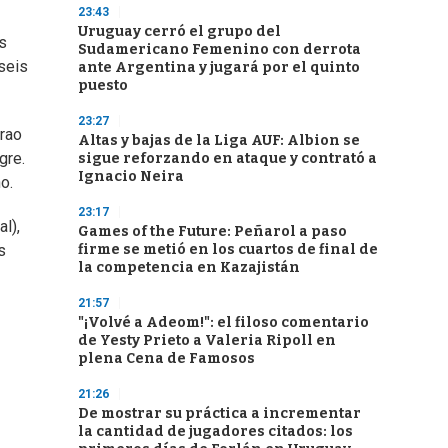
23:43
Uruguay cerró el grupo del
as
Sudamericano Femenino con derrota
 seis
ante Argentina y jugará por el quinto
puesto
23:27
irao
Altas y bajas de la Liga AUF: Albion se
gre.
sigue reforzando en ataque y contrató a
Ignacio Neira
o.
23:17
l),
Games of the Future: Peñarol a paso
firme se metió en los cuartos de final de
s
la competencia en Kazajistán
21:57
"¡Volvé a Adeom!": el filoso comentario
de Yesty Prieto a Valeria Ripoll en
plena Cena de Famosos
21:26
De mostrar su práctica a incrementar
la cantidad de jugadores citados: los