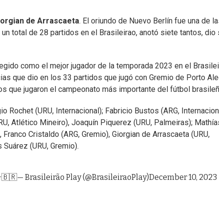
iorgian de Arrascaeta
. El oriundo de Nuevo Berlín fue una de l
n total de 28 partidos en el Brasileirao, anotó siete tantos, dio
legido como el mejor jugador de la temporada 2023 en el Brasile
cias que dio en los 33 partidos que jugó con Gremio de Porto Ale
ros que jugaron el campeonato más importante del fútbol brasileñ
o Rochet (URU, Internacional); Fabricio Bustos (ARG, Internaciona
U, Atlético Mineiro), Joaquín Piquerez (URU, Palmeiras); Mathía
, Franco Cristaldo (ARG, Gremio), Giorgian de Arrascaeta (URU,
s Suárez (URU, Gremio).
️🇧🇷
— Brasileirão Play (@BrasileiraoPlay)
December 10, 2023