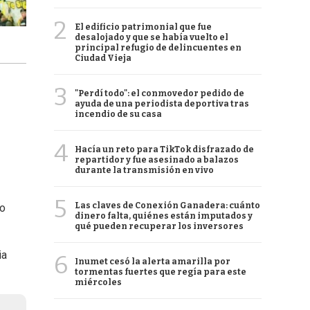
2
El edificio patrimonial que fue
desalojado y que se había vuelto el
principal refugio de delincuentes en
Ciudad Vieja
3
"Perdí todo": el conmovedor pedido de
ayuda de una periodista deportiva tras
incendio de su casa
4
Hacía un reto para TikTok disfrazado de
repartidor y fue asesinado a balazos
durante la transmisión en vivo
5
Las claves de Conexión Ganadera: cuánto
do
dinero falta, quiénes están imputados y
qué pueden recuperar los inversores
ia
6
Inumet cesó la alerta amarilla por
tormentas fuertes que regía para este
miércoles