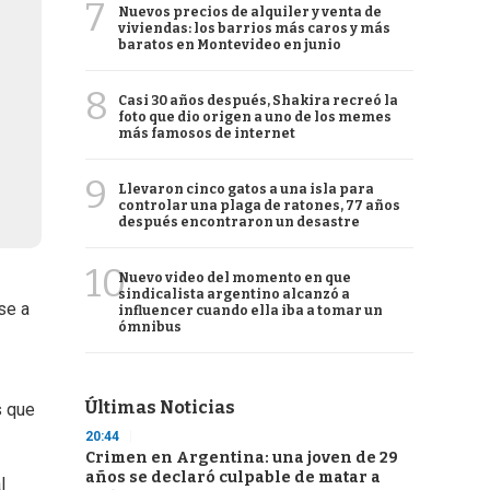
7
Nuevos precios de alquiler y venta de
viviendas: los barrios más caros y más
baratos en Montevideo en junio
8
Casi 30 años después, Shakira recreó la
foto que dio origen a uno de los memes
más famosos de internet
9
Llevaron cinco gatos a una isla para
controlar una plaga de ratones, 77 años
después encontraron un desastre
10
Nuevo video del momento en que
sindicalista argentino alcanzó a
se a
influencer cuando ella iba a tomar un
ómnibus
Últimas Noticias
s que
20:44
Crimen en Argentina: una joven de 29
años se declaró culpable de matar a
l