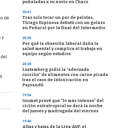
puñaladas a su novio en Chaco
20:41
Tras solo tocar un par de pelotas,
co de
Thiago Espinosa debutó con un golazo
en Peñarol por la final del Intermedio
 y
20:30
Por qué la obsesión laboral daña la
salud mental y complica el trabajo en
equipo según estudios
 del
20:26
Lustemberg pidió la "adecuada
cocción" de alimentos con carne picada
us
tras el caso de intoxicación en
Paysandú
19:54
Inumet prevé que "lo más intenso" del
ciclón extratropical se dará la noche
del jueves y madrugada del viernes
19:40
Altas y bajas de la Liga AUF: el