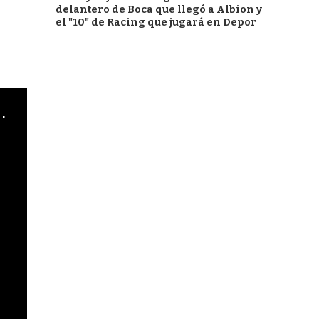
delantero de Boca que llegó a Albion y
el "10" de Racing que jugará en Depor
cha argentino en "Subrayado"