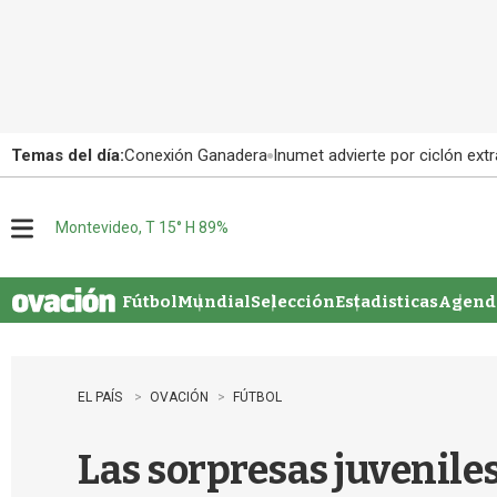
Temas del día:
Conexión Ganadera
Inumet advierte por ciclón extr
Montevideo, T 15° H 89%
M
e
n
u
Fútbol
Mundial
Selección
Estadisticas
Agenda
EL PAÍS
OVACIÓN
FÚTBOL
Las sorpresas juvenile