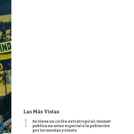
Las Más Vistas
1
Se viene un ciclón extratropical: Inumet
publica un aviso especial a la población
por tormentas y viento