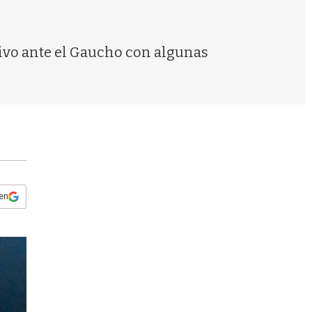
s
q
u
e
tivo ante el Gaucho con algunas
d
a
 en