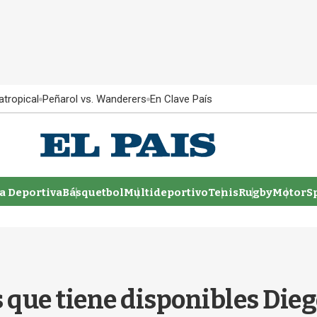
atropical
Peñarol vs. Wanderers
En Clave País
 Deportiva
Básquetbol
Multideportivo
Tenis
Rugby
MotorSp
s que tiene disponibles Die