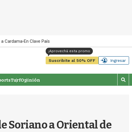
 a Cardama
En Clave País
Suscribite al 50% OFF
Ingresar
orts
Turf
Opinión
M
o
s
t
r
a
r
de Soriano a Oriental de
b
�