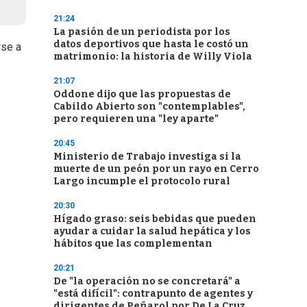
21:24
La pasión de un periodista por los
datos deportivos que hasta le costó un
rse a
matrimonio: la historia de Willy Viola
21:07
Oddone dijo que las propuestas de
Cabildo Abierto son "contemplables",
pero requieren una "ley aparte"
20:45
Ministerio de Trabajo investiga si la
muerte de un peón por un rayo en Cerro
Largo incumple el protocolo rural
20:30
Hígado graso: seis bebidas que pueden
ayudar a cuidar la salud hepática y los
hábitos que las complementan
20:21
De "la operación no se concretará" a
"está difícil": contrapunto de agentes y
dirigentes de Peñarol por De La Cruz