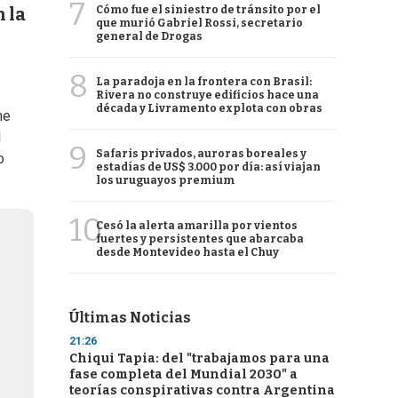
7
Cómo fue el siniestro de tránsito por el
 la
que murió Gabriel Rossi, secretario
general de Drogas
8
La paradoja en la frontera con Brasil:
Rivera no construye edificios hace una
década y Livramento explota con obras
me
l
9
Safaris privados, auroras boreales y
o
estadías de US$ 3.000 por día: así viajan
los uruguayos premium
10
Cesó la alerta amarilla por vientos
fuertes y persistentes que abarcaba
desde Montevideo hasta el Chuy
Últimas Noticias
21:26
Chiqui Tapia: del "trabajamos para una
fase completa del Mundial 2030" a
teorías conspirativas contra Argentina