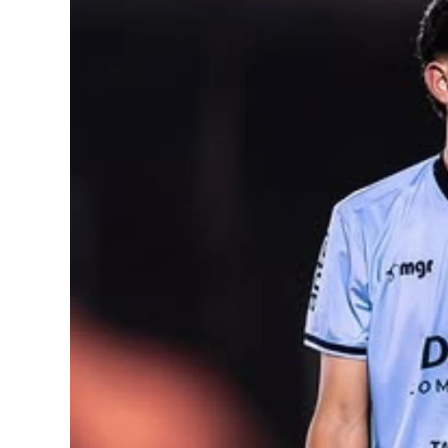
o
p
r
I
k
p
n