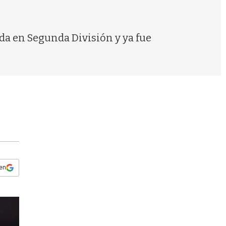
s
q
u
e
da en Segunda División y ya fue
d
a
 en