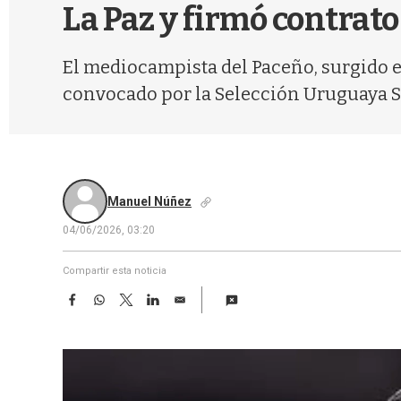
La Paz y firmó contrat
El mediocampista del Paceño, surgido e
convocado por la Selección Uruguaya Su
Manuel Núñez
04/06/2026, 03:20
Compartir esta noticia
F
W
T
L
E
a
h
w
i
m
c
a
i
n
a
e
t
t
k
i
b
s
t
e
l
o
A
e
d