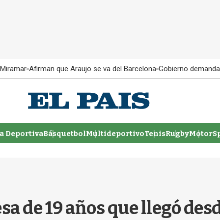
 Miramar
Afirman que Araujo se va del Barcelona
Gobierno demanda
 Deportiva
Básquetbol
Multideportivo
Tenis
Rugby
MotorSp
sa de 19 años que llegó des