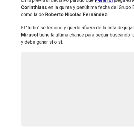
En la previa al decisivo partido que
Peñarol
juega est
Corinthians
en la quinta y penúltima fecha del Grupo 
como la de
Roberto Nicolás Fernández.
El "Indio" se lesionó y quedó afuera de la lista de ju
Mirasol
tiene la última chance para seguir buscando la
y debe ganar sí o sí.