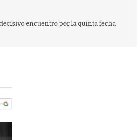
s
q
u
e
 decisivo encuentro por la quinta fecha
d
a
 en