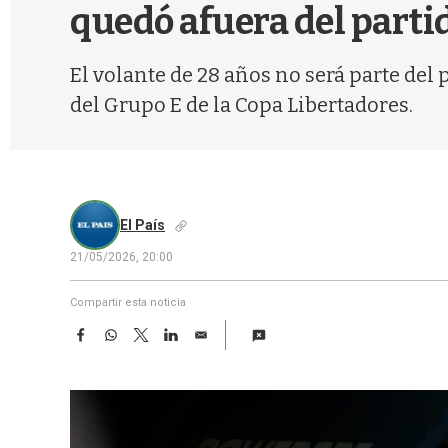
quedó afuera del parti
El volante de 28 años no será parte del
del Grupo E de la Copa Libertadores.
El País
21/05/2026, 20:00
Compartir esta noticia
F
W
T
L
E
a
h
w
i
m
c
a
i
n
a
e
t
t
k
i
b
s
t
e
l
o
A
e
d