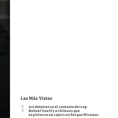
Las Más Vistas
1
Así detuvieron al cantante de trap
Nahuel One23 y a chilenos que
explotaron un cajero en Parque Miramar