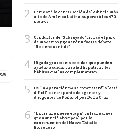
2
Comenzó la construcción del edificio más
alto de América Latina: superará los 470
metros
3
Conductor de "Subrayado" criticó el paro
de maestros y generó un fuerte debate:
"No tiene sentido"
4
Hígado graso: seis bebidas que pueden
ayudar a cuidar la salud hepática y los
hábitos que las complementan
Duración: 38 segundos
0:38
5
De "la operación no se concretará" a "está
difícil": contrapunto de agentes y
dirigentes de Peñarol por De La Cruz
6
“Inicia una nueva etapa”: la fecha clave
que anunció Liverpool por la
construcción del Nuevo Estadio
Belvedere