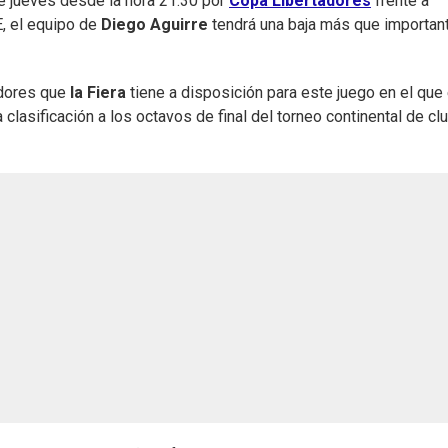
e jueves desde la hora 21:30 por
Copa Libertadores
frente a
E, el equipo de
Diego Aguirre
tendrá una baja más que importan
gadores que
la Fiera
tiene a disposición para este juego en el que 
 clasificación a los octavos de final del torneo continental de cl