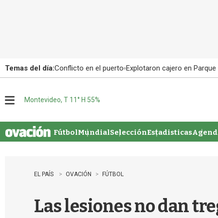
Temas del día:
Conflicto en el puerto
Explotaron cajero en Parque
Montevideo, T 11° H 55%
M
e
n
u
Fútbol
Mundial
Selección
Estadisticas
Agenda
EL PAÍS
OVACIÓN
FÚTBOL
Las lesiones no dan tre