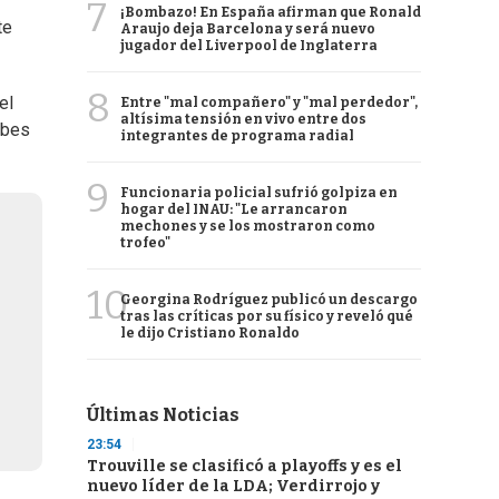
7
¡Bombazo! En España afirman que Ronald
te
Araujo deja Barcelona y será nuevo
jugador del Liverpool de Inglaterra
8
el
Entre "mal compañero" y "mal perdedor",
altísima tensión en vivo entre dos
ubes
integrantes de programa radial
9
Funcionaria policial sufrió golpiza en
hogar del INAU: "Le arrancaron
mechones y se los mostraron como
trofeo"
10
Georgina Rodríguez publicó un descargo
tras las críticas por su físico y reveló qué
le dijo Cristiano Ronaldo
Últimas Noticias
23:54
Trouville se clasificó a playoffs y es el
nuevo líder de la LDA; Verdirrojo y