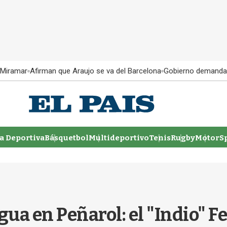
 Miramar
Afirman que Araujo se va del Barcelona
Gobierno demanda
 Deportiva
Básquetbol
Multideportivo
Tenis
Rugby
MotorSp
gua en Peñarol: el "Indio" F