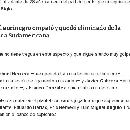
 al volante de 28 años afuera del partido por lo que ni siquiera 
 Siglo
.
el aurinegro empató y quedó eliminado de la
ir a Sudamericana
 que no tiene tregua en este aspecto y que sigue siendo muy gol
ahuel Herrera
—fue operado tras una lesión en el hombro—,
por una lesión de ligamentos cruzados— y
Javier Cabrera
—en 
s cruzados—, y
Franco González
, quien sufrió un desgarro.
lvió a contar en el plantel con varios jugadores que superaron s
arte, Eduardo Darias, Eric Remedi
y
Luis Miguel Angulo
. Lo
tán en el banco de suplentes.