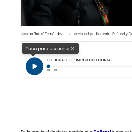
Nicolás "Indio" Fernández en la previa del partido entre Peñarol y C
×
Toca para escuchar
ESCUCHÁ EL RESUMEN HECHO CON IA
Tiempo transcurrido: 0 segundos
00:00