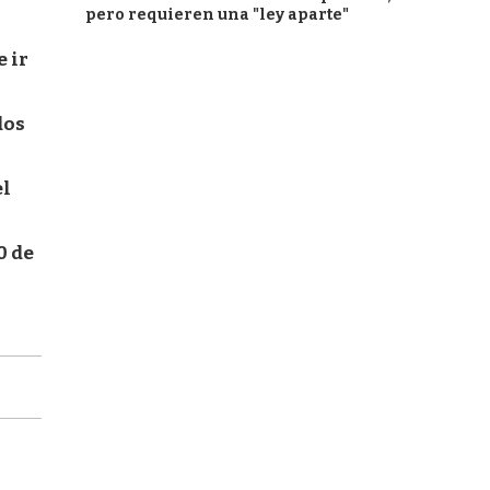
pero requieren una "ley aparte"
 ir
dos
el
0 de