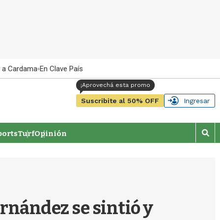
 a Cardama
En Clave País
Suscribite al 50% OFF
Ingresar
orts
Turf
Opinión
M
o
s
t
r
a
r
ernández se sintió y
b
�