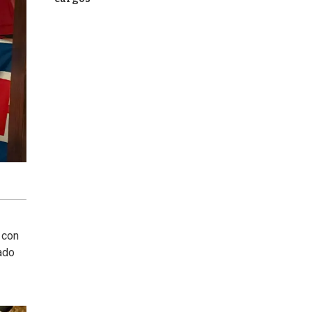
 con
ado