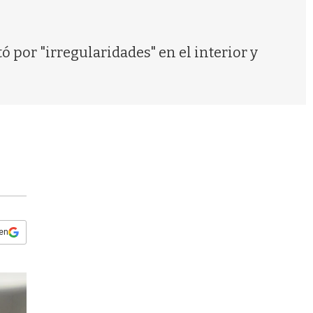
s
q
u
e
por "irregularidades" en el interior y
d
a
 en