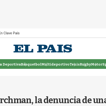
En Clave País
 Deportiva
Básquetbol
Multideportivo
Tenis
Rugby
MotorSp
erchman, la denuncia de una 