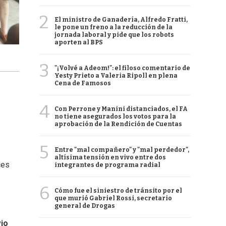
2
El ministro de Ganadería, Alfredo Fratti,
le pone un freno a la reducción de la
jornada laboral y pide que los robots
aporten al BPS
3
"¡Volvé a Adeom!": el filoso comentario de
Yesty Prieto a Valeria Ripoll en plena
Cena de Famosos
4
Con Perrone y Manini distanciados, el FA
no tiene asegurados los votos para la
aprobación de la Rendición de Cuentas
5
Entre "mal compañero" y "mal perdedor",
altísima tensión en vivo entre dos
ces
integrantes de programa radial
6
Cómo fue el siniestro de tránsito por el
que murió Gabriel Rossi, secretario
general de Drogas
vio