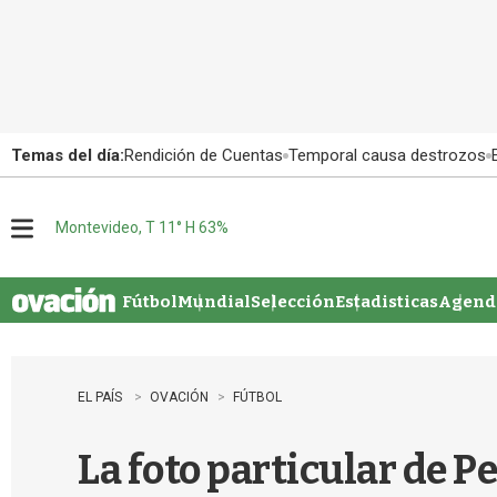
Temas del día:
Rendición de Cuentas
Temporal causa destrozos
Montevideo, T 11° H 63%
M
e
n
u
Fútbol
Mundial
Selección
Estadisticas
Agenda
EL PAÍS
OVACIÓN
FÚTBOL
La foto particular de P