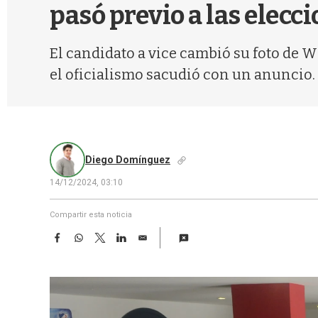
pasó previo a las elecc
El candidato a vice cambió su foto de 
el oficialismo sacudió con un anuncio.
Diego Domínguez
14/12/2024, 03:10
Compartir esta noticia
F
W
T
L
E
a
h
w
i
m
c
a
i
n
a
e
t
t
k
i
b
s
t
e
l
o
A
e
d