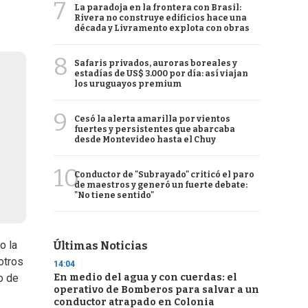
7
La paradoja en la frontera con Brasil:
Rivera no construye edificios hace una
década y Livramento explota con obras
8
Safaris privados, auroras boreales y
estadías de US$ 3.000 por día: así viajan
los uruguayos premium
9
Cesó la alerta amarilla por vientos
fuertes y persistentes que abarcaba
desde Montevideo hasta el Chuy
10
Conductor de "Subrayado" criticó el paro
de maestros y generó un fuerte debate:
"No tiene sentido"
o la
Últimas Noticias
otros
14:04
En medio del agua y con cuerdas: el
o de
operativo de Bomberos para salvar a un
conductor atrapado en Colonia