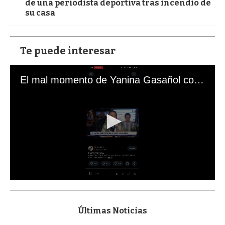
de una periodista deportiva tras incendio de
su casa
Te puede interesar
El mal momento de Yanina Gasañol con un hincha argentino en "Subrayado"
0
s
e
c
Últimas Noticias
o
n