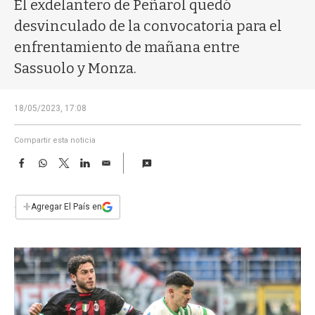
a
El exdelantero de Peñarol quedó
desvinculado de la convocatoria para el
enfrentamiento de mañana entre
Sassuolo y Monza.
18/05/2023, 17:08
Compartir esta noticia
F
W
T
L
E
a
h
w
i
m
c
a
i
n
a
e
t
t
k
i
+
Agregar El País en
b
s
t
e
l
o
A
e
d
o
p
r
I
k
p
n