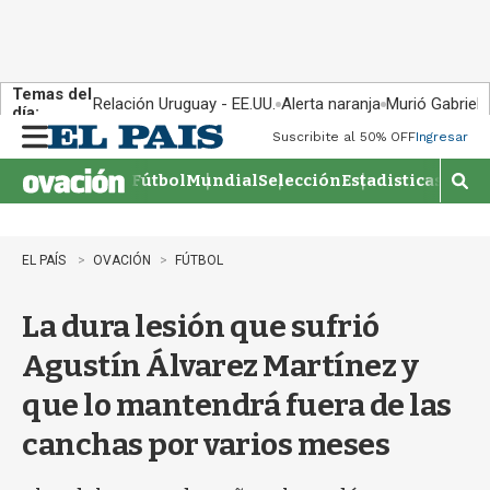
Temas del
Relación Uruguay - EE.UU.
Alerta naranja
Murió Gabriel 
día:
Suscribite al 50% OFF
Ingresar
M
e
Fútbol
Mundial
Selección
Estadisticas
Agen
n
M
u
o
s
t
EL PAÍS
OVACIÓN
FÚTBOL
r
a
La dura lesión que sufrió
r
b
Agustín Álvarez Martínez y
�
s
que lo mantendrá fuera de las
q
u
canchas por varios meses
e
d