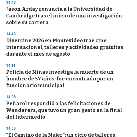
14:43
d
Jason Arday renuncia a la Universidad de
s
o
Cambridge tras el inicio de una investigación
f
sobre su carrera
3
3
s
14:43
e
Divercine 2026 en Montevideo trae cine
c
internacional, talleres y actividades gratuitas
o
n
durante el mes de agosto
d
s
14:11
Policía de Minas investiga la muerte de un
hombre de 57 años: fue encontrado por un
funcionario municipal
14:08
Peñarol respondió a las felicitaciones de
Wanderers, que tuvo un gran gesto en la final
del Intermedio
14:00
"El Camino de la Mujer": un ciclo de talleres,