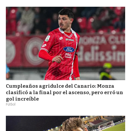
a
Cumpleaños agridulce del Canario: Monza
clasificó a la final por el ascenso, pero erró un
gol increíble
Fútbol