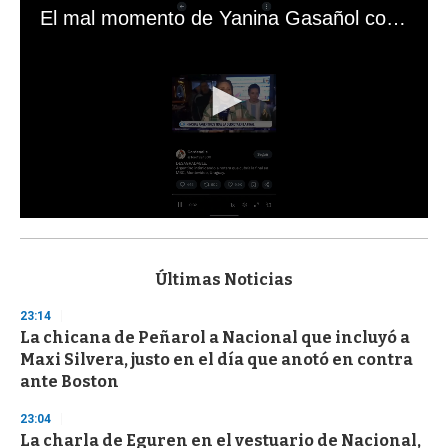
El mal momento de Yanina Gasañol con un hincha argentino en "Subrayado"
0
s
e
c
Últimas Noticias
o
n
23:14
d
La chicana de Peñarol a Nacional que incluyó a
s
o
Maxi Silvera, justo en el día que anotó en contra
f
ante Boston
3
3
s
23:04
e
La charla de Eguren en el vestuario de Nacional,