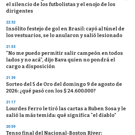
c
el silencio de los futbolistas y el enojo de los
o
n
dirigentes
d
s
22:32
Insólito festejo de gol en Brasil: cayó al túnel de
los vestuarios, se lo anularon y salió lesionado
21:53
"No me puedo permitir salir campeón en todos
lados y no acá", dijo Bava quien no pondrá el
cargo a disposición
21:39
Sorteo del 5 de Oro del domingo 9 de agosto de
2026: ¿qué pasó con los $ 24.600.000?
21:17
Lourdes Ferro le tiró las cartas a Ruben Sosa y le
salió la más temida: qué significa "el diablo"
20:59
Tenso final del Nacional-Boston River: