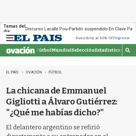
Temas del
Discurso Lacalle Pou
Partido suspendido
En Clave País
día:
Suscribite al 50% OFF
Ingresar
M
e
Fútbol
Mundial
Selección
Estadisticas
Agen
n
M
u
o
s
t
EL PAÍS
OVACIÓN
FÚTBOL
r
a
La chicana de Emmanuel
r
b
Gigliotti a Álvaro Gutiérrez:
�
s
"¿Qué me habías dicho?"
q
u
e
El delantero argentino se refirió
d