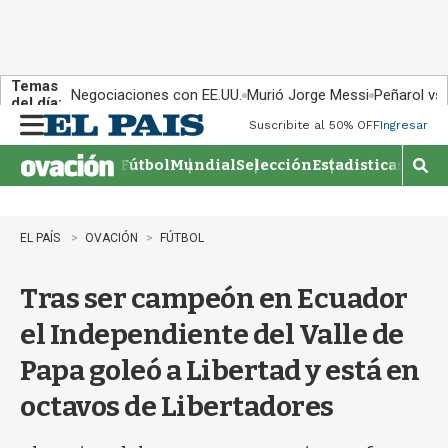
Temas
Negociaciones con EE.UU.
Murió Jorge Messi
Peñarol vs
del día:
Suscribite al 50% OFF
Ingresar
M
e
Fútbol
Mundial
Selección
Estadisticas
Agen
n
M
u
o
s
t
EL PAÍS
OVACIÓN
FÚTBOL
r
a
Tras ser campeón en Ecuador
r
b
el Independiente del Valle de
�
s
Papa goleó a Libertad y está en
q
u
octavos de Libertadores
e
d