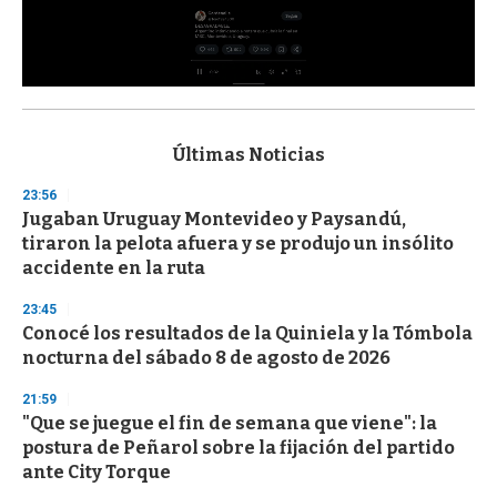
0
s
e
c
Últimas Noticias
o
n
23:56
d
Jugaban Uruguay Montevideo y Paysandú,
s
o
tiraron la pelota afuera y se produjo un insólito
f
accidente en la ruta
3
3
s
23:45
e
Conocé los resultados de la Quiniela y la Tómbola
c
nocturna del sábado 8 de agosto de 2026
o
n
d
21:59
s
"Que se juegue el fin de semana que viene": la
postura de Peñarol sobre la fijación del partido
ante City Torque