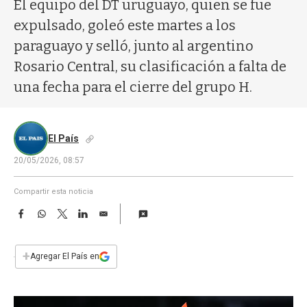
a
El equipo del DT uruguayo, quien se fue
expulsado, goleó este martes a los
paraguayo y selló, junto al argentino
Rosario Central, su clasificación a falta de
una fecha para el cierre del grupo H.
El País
20/05/2026, 08:57
Compartir esta noticia
F
W
T
L
E
a
h
w
i
m
c
a
i
n
a
e
t
t
k
i
+
Agregar El País en
b
s
t
e
l
o
A
e
d
o
p
r
I
k
p
n