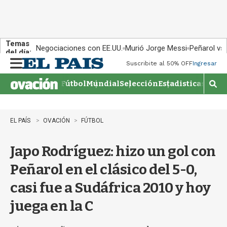
Temas
Negociaciones con EE.UU.
Murió Jorge Messi
Peñarol vs
del día:
Suscribite al 50% OFF
Ingresar
M
e
Fútbol
Mundial
Selección
Estadisticas
Agen
n
M
u
o
s
t
EL PAÍS
OVACIÓN
FÚTBOL
r
a
Japo Rodríguez: hizo un gol con
r
b
Peñarol en el clásico del 5-0,
�
s
casi fue a Sudáfrica 2010 y hoy
q
u
juega en la C
e
d