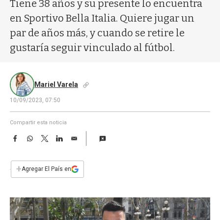
a
Tiene 38 años y su presente lo encuentra
en Sportivo Bella Italia. Quiere jugar un
par de años más, y cuando se retire le
gustaría seguir vinculado al fútbol.
Mariel Varela
10/09/2023, 07:50
Compartir esta noticia
F
W
T
L
E
a
h
w
i
m
c
a
i
n
a
e
t
t
k
i
+
Agregar El País en
b
s
t
e
l
o
A
e
d
o
p
r
I
k
p
n