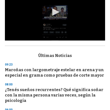
0
s
e
c
Últimas Noticias
o
n
09:23
d
Maroñas con largometraje estelar en arena y un
s
o
especial en grama como pruebas de corte mayor
f
3
08:00
3
s
¿Tenés sueños recurrentes? Qué significa soñar
e
con la misma persona varias veces, según la
c
psicología
o
n
d
06:00