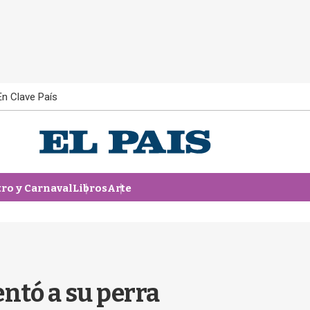
En Clave País
tro y Carnaval
Libros
Arte
entó a su perra