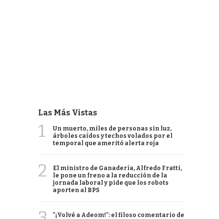
Las Más Vistas
1
Un muerto, miles de personas sin luz,
árboles caídos y techos volados por el
temporal que ameritó alerta roja
2
El ministro de Ganadería, Alfredo Fratti,
le pone un freno a la reducción de la
jornada laboral y pide que los robots
aporten al BPS
3
"¡Volvé a Adeom!": el filoso comentario de