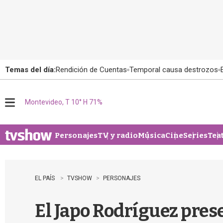
Temas del día:
Rendición de Cuentas
Temporal causa destrozos
Montevideo, T 10° H 71%
M
e
n
u
Personajes
TV y radio
Música
Cine
Series
Tea
EL PAÍS
TVSHOW
PERSONAJES
El Japo Rodríguez pres