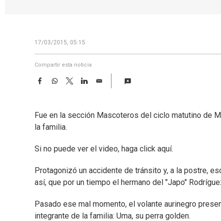
17/03/2015, 05:15
Compartir esta noticia
F
W
T
L
E
a
h
w
i
m
c
a
i
n
a
e
t
t
k
i
Fue en la sección Mascoteros del ciclo matutino de Mo
b
s
t
e
l
o
A
e
d
la familia.
o
p
r
I
k
p
n
Si no puede ver el video, haga click aquí.
Protagonizó un accidente de tránsito y, a la postre, e
así, que por un tiempo el hermano del "Japo" Rodrígue
Pasado ese mal momento, el volante aurinegro presen
integrante de la familia: Uma, su perra golden.