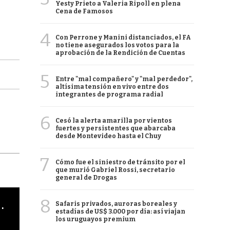
Yesty Prieto a Valeria Ripoll en plena
Cena de Famosos
4
Con Perrone y Manini distanciados, el FA
no tiene asegurados los votos para la
aprobación de la Rendición de Cuentas
5
Entre "mal compañero" y "mal perdedor",
altísima tensión en vivo entre dos
integrantes de programa radial
6
Cesó la alerta amarilla por vientos
fuertes y persistentes que abarcaba
desde Montevideo hasta el Chuy
7
Cómo fue el siniestro de tránsito por el
que murió Gabriel Rossi, secretario
general de Drogas
8
cha argentino en "Subrayado"
Safaris privados, auroras boreales y
estadías de US$ 3.000 por día: así viajan
los uruguayos premium