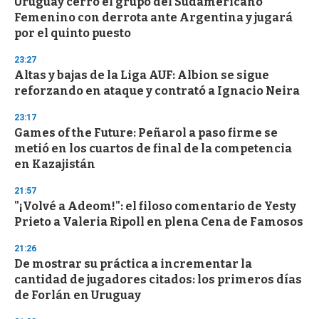
s
Uruguay cerró el grupo del Sudamericano
e
Femenino con derrota ante Argentina y jugará
c
por el quinto puesto
o
n
d
23:27
s
Altas y bajas de la Liga AUF: Albion se sigue
reforzando en ataque y contrató a Ignacio Neira
23:17
Games of the Future: Peñarol a paso firme se
metió en los cuartos de final de la competencia
en Kazajistán
21:57
"¡Volvé a Adeom!": el filoso comentario de Yesty
Prieto a Valeria Ripoll en plena Cena de Famosos
21:26
De mostrar su práctica a incrementar la
cantidad de jugadores citados: los primeros días
de Forlán en Uruguay