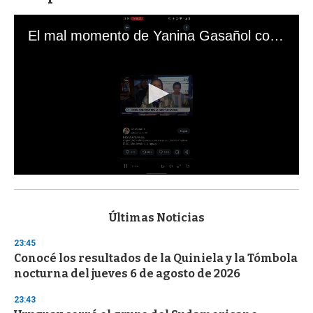
El mal momento de Yanina Gasañol con un hincha argentino en "Subrayado"
0
s
e
c
Últimas Noticias
o
n
23:45
d
Conocé los resultados de la Quiniela y la Tómbola
s
o
nocturna del jueves 6 de agosto de 2026
f
3
23:43
3