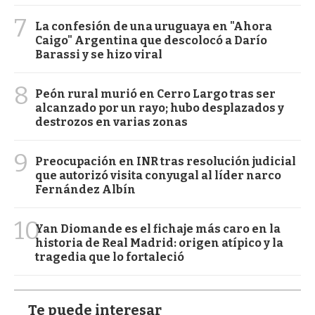
7
La confesión de una uruguaya en "Ahora
Caigo" Argentina que descolocó a Darío
Barassi y se hizo viral
8
Peón rural murió en Cerro Largo tras ser
alcanzado por un rayo; hubo desplazados y
destrozos en varias zonas
9
Preocupación en INR tras resolución judicial
que autorizó visita conyugal al líder narco
Fernández Albín
10
Yan Diomande es el fichaje más caro en la
historia de Real Madrid: origen atípico y la
tragedia que lo fortaleció
Te puede interesar