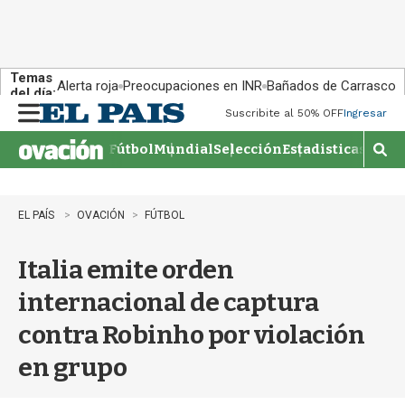
Temas
Alerta roja
Preocupaciones en INR
Bañados de Carrasco
del día:
Suscribite al 50% OFF
Ingresar
M
e
Fútbol
Mundial
Selección
Estadisticas
Agen
n
M
u
o
s
t
EL PAÍS
OVACIÓN
FÚTBOL
r
a
Italia emite orden
r
b
internacional de captura
�
s
contra Robinho por violación
q
u
en grupo
e
d