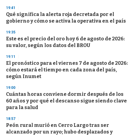
3
19:41
3
s
Qué significa la alerta roja decretada por el
e
gobierno y cómo se activa la operativa en el país
c
o
19:35
n
d
Este es el precio del oro hoy 6 de agosto de 2026:
s
su valor, según los datos del BROU
19:11
El pronóstico para el viernes 7 de agosto de 2026:
cómo estará el tiempo en cada zona del país,
según Inumet
19:00
Cuántas horas conviene dormir después de los
60 años y por qué el descanso sigue siendo clave
para la salud
18:57
Peón rural murió en Cerro Largo tras ser
alcanzado por un rayo; hubo desplazados y