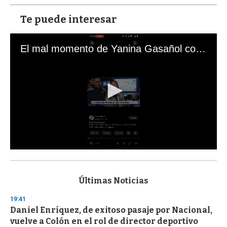
Te puede interesar
El mal momento de Yanina Gasañol con un hincha argentino en "Subrayado"
0
s
e
c
Últimas Noticias
o
n
19:41
d
Daniel Enríquez, de exitoso pasaje por Nacional,
s
o
vuelve a Colón en el rol de director deportivo
f