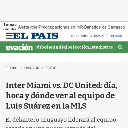
Temas
Alerta roja
Preocupaciones en INR
Bañados de Carrasco
del día:
Suscribite al 50% OFF
Ingresar
M
e
Fútbol
Mundial
Selección
Estadisticas
Agen
n
M
u
o
s
t
EL PAÍS
OVACIÓN
FÚTBOL
r
a
Inter Miami vs. DC United: día,
r
b
hora y dónde ver al equipo de
�
s
Luis Suárez en la MLS
q
u
e
El delantero uruguayo liderará al equipo
d