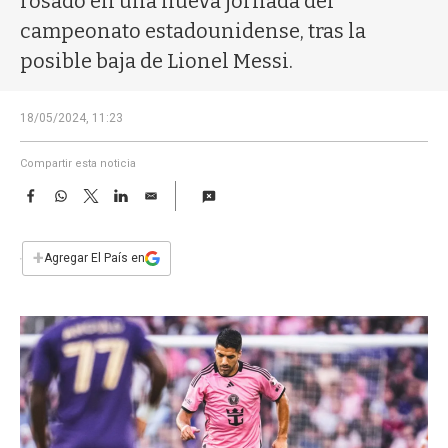
rosado en una nueva jornada del
a
campeonato estadounidense, tras la
posible baja de Lionel Messi.
18/05/2024, 11:23
Compartir esta noticia
F
W
T
L
E
a
h
w
i
m
c
a
i
n
a
e
t
t
k
i
+
Agregar El País en
b
s
t
e
l
o
A
e
d
o
p
r
I
k
p
n