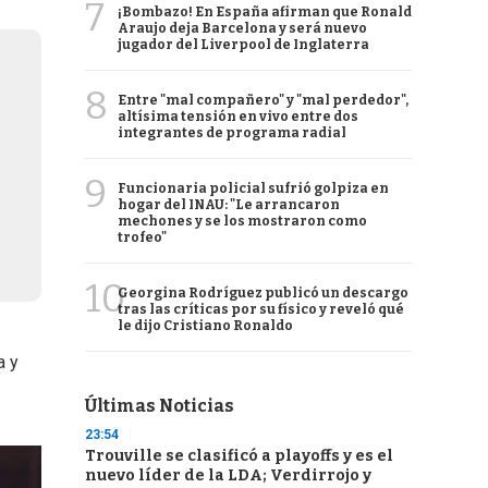
7
¡Bombazo! En España afirman que Ronald
Araujo deja Barcelona y será nuevo
jugador del Liverpool de Inglaterra
8
Entre "mal compañero" y "mal perdedor",
altísima tensión en vivo entre dos
integrantes de programa radial
9
Funcionaria policial sufrió golpiza en
hogar del INAU: "Le arrancaron
mechones y se los mostraron como
trofeo"
10
Georgina Rodríguez publicó un descargo
tras las críticas por su físico y reveló qué
le dijo Cristiano Ronaldo
a y
Últimas Noticias
23:54
Trouville se clasificó a playoffs y es el
nuevo líder de la LDA; Verdirrojo y