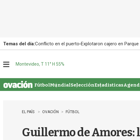
Temas del día:
Conflicto en el puerto
Explotaron cajero en Parque
Montevideo, T 11° H 55%
M
e
n
u
Fútbol
Mundial
Selección
Estadisticas
Agenda
EL PAÍS
OVACIÓN
FÚTBOL
Guillermo de Amores: los