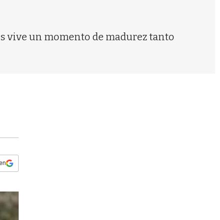
s
q
u
e
ños vive un momento de madurez tanto
d
a
 en