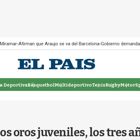
 Miramar
Afirman que Araujo se va del Barcelona
Gobierno demanda
 Deportiva
Básquetbol
Multideportivo
Tenis
Rugby
MotorSp
 oros juveniles, los tres añ