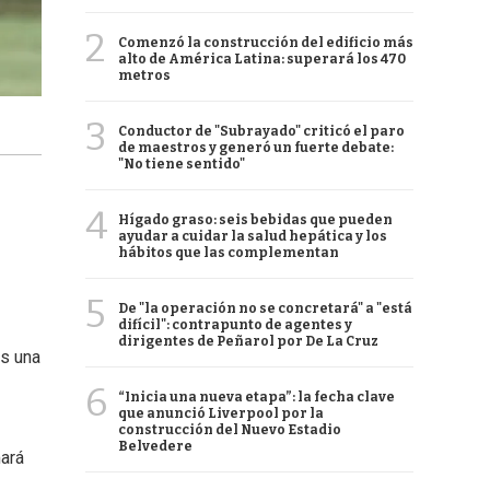
2
Comenzó la construcción del edificio más
alto de América Latina: superará los 470
metros
3
Conductor de "Subrayado" criticó el paro
de maestros y generó un fuerte debate:
"No tiene sentido"
4
Hígado graso: seis bebidas que pueden
ayudar a cuidar la salud hepática y los
hábitos que las complementan
5
De "la operación no se concretará" a "está
difícil": contrapunto de agentes y
dirigentes de Peñarol por De La Cruz
s una
6
“Inicia una nueva etapa”: la fecha clave
que anunció Liverpool por la
construcción del Nuevo Estadio
Belvedere
mará