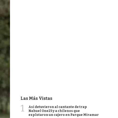
Las Más Vistas
1
Así detuvieron al cantante de trap
Nahuel One23 y a chilenos que
explotaron un cajero en Parque Miramar