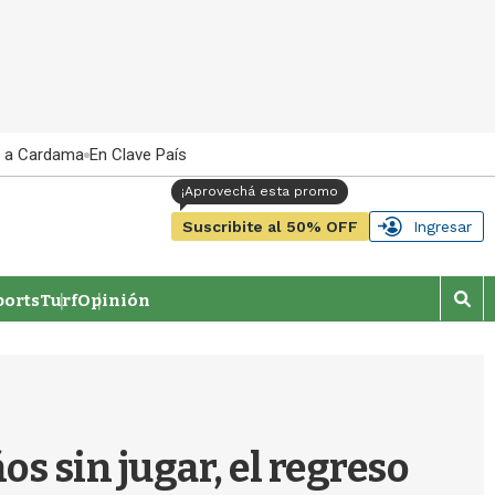
 a Cardama
En Clave País
Suscribite al 50% OFF
Ingresar
orts
Turf
Opinión
M
o
s
t
r
a
r
os sin jugar, el regreso
b
�