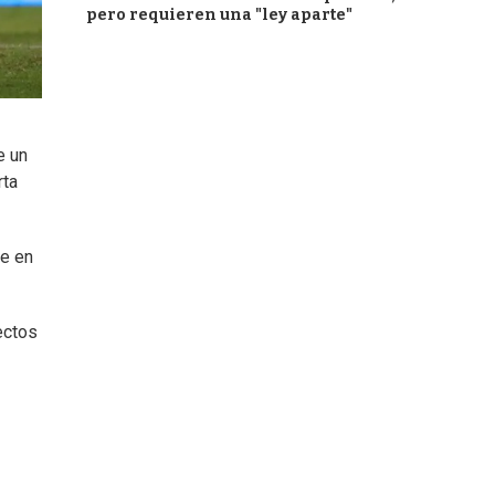
pero requieren una "ley aparte"
e un
rta
te en
ectos