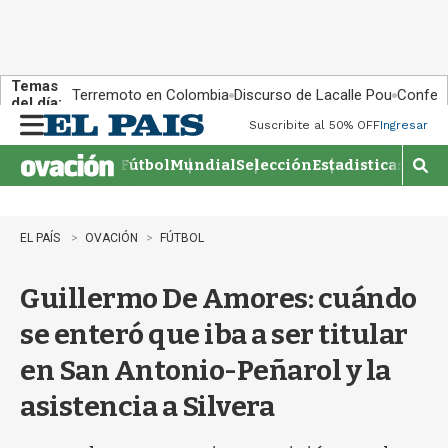
Temas
Terremoto en Colombia
Discurso de Lacalle Pou
Confere
del día:
Suscribite al 50% OFF
Ingresar
M
e
Fútbol
Mundial
Selección
Estadisticas
Agen
n
M
u
o
s
t
EL PAÍS
OVACIÓN
FÚTBOL
r
a
Guillermo De Amores: cuándo
r
b
se enteró que iba a ser titular
�
s
en San Antonio-Peñarol y la
q
u
asistencia a Silvera
e
d