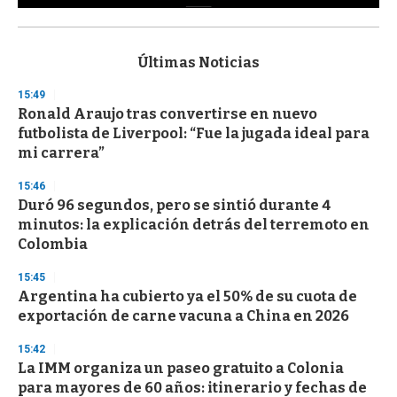
0
s
e
c
Últimas Noticias
o
n
15:49
d
Ronald Araujo tras convertirse en nuevo
s
o
futbolista de Liverpool: “Fue la jugada ideal para
f
mi carrera”
3
3
s
15:46
e
Duró 96 segundos, pero se sintió durante 4
c
minutos: la explicación detrás del terremoto en
o
n
Colombia
d
s
15:45
Argentina ha cubierto ya el 50% de su cuota de
exportación de carne vacuna a China en 2026
15:42
La IMM organiza un paseo gratuito a Colonia
para mayores de 60 años: itinerario y fechas de