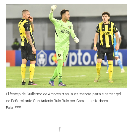
o
p
r
I
k
p
n
El festejo de Guillermo de Amores tras la asistencia para el tercer gol
de Peñarol ante San Antonio Bulo Bulo por Copa Libertadores.
Foto: EFE.