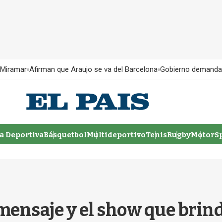
 Miramar
Afirman que Araujo se va del Barcelona
Gobierno demanda
 Deportiva
Básquetbol
Multideportivo
Tenis
Rugby
MotorSp
mensaje y el show que brindó