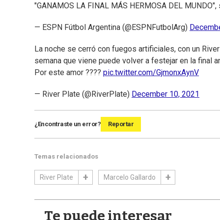
"GANAMOS LA FINAL MÁS HERMOSA DEL MUNDO", sim
— ESPN Fútbol Argentina (@ESPNFutbolArg)
Decembe
La noche se cerró con fuegos artificiales, con un River
semana que viene puede volver a festejar en la final 
Por este amor ????
pic.twitter.com/GjmonxAynV
— River Plate (@RiverPlate)
December 10, 2021
¿Encontraste un error?
Reportar
Temas relacionados
River Plate
Marcelo Gallardo
Te puede interesar