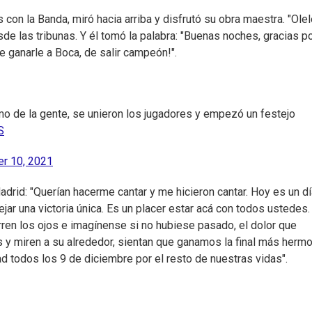
 con la Banda, miró hacia arriba y disfrutó su obra maestra. "Olel
esde las tribunas. Y él tomó la palabra: "Buenas noches, gracias p
de ganarle a Boca, de salir campeón!".
 de la gente, se unieron los jugadores y empezó un festejo
S
r 10, 2021
drid: "Querían hacerme cantar y me hicieron cantar. Hoy es un d
jar una victoria única. Es un placer estar acá con todos ustedes.
ren los ojos e imagínense si no hubiese pasado, el dolor que
 y miren a su alrededor, sientan que ganamos la final más herm
ad todos los 9 de diciembre por el resto de nuestras vidas".