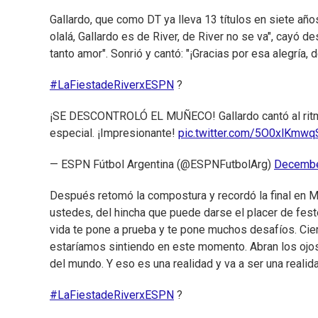
Gallardo, que como DT ya lleva 13 títulos en siete años
olalá, Gallardo es de River, de River no se va", cayó d
tanto amor". Sonrió y cantó: "¡Gracias por esa alegría, 
#LaFiestadeRiverxESPN
?
¡SE DESCONTROLÓ EL MUÑECO! Gallardo cantó al ritmo
especial. ¡Impresionante!
pic.twitter.com/5O0xlKmwq
— ESPN Fútbol Argentina (@ESPNFutbolArg)
Decembe
Después retomó la compostura y recordó la final en Ma
ustedes, del hincha que puede darse el placer de feste
vida te pone a prueba y te pone muchos desafíos. Cier
estaríamos sintiendo en este momento. Abran los ojos
del mundo. Y eso es una realidad y va a ser una realid
#LaFiestadeRiverxESPN
?