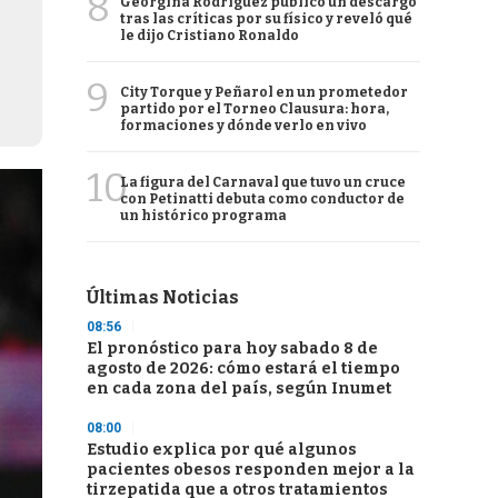
8
Georgina Rodríguez publicó un descargo
tras las críticas por su físico y reveló qué
le dijo Cristiano Ronaldo
9
City Torque y Peñarol en un prometedor
partido por el Torneo Clausura: hora,
formaciones y dónde verlo en vivo
10
La figura del Carnaval que tuvo un cruce
con Petinatti debuta como conductor de
un histórico programa
Últimas Noticias
08:56
El pronóstico para hoy sabado 8 de
agosto de 2026: cómo estará el tiempo
en cada zona del país, según Inumet
08:00
Estudio explica por qué algunos
pacientes obesos responden mejor a la
tirzepatida que a otros tratamientos