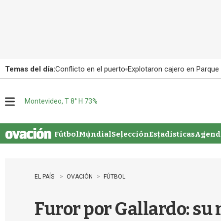
Temas del día:
Conflicto en el puerto
Explotaron cajero en Parque
Montevideo, T 8° H 73%
M
e
n
u
Fútbol
Mundial
Selección
Estadisticas
Agenda
EL PAÍS
OVACIÓN
FÚTBOL
Furor por Gallardo: su 