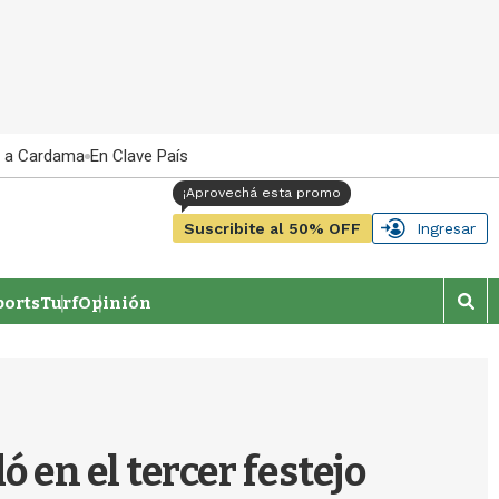
 a Cardama
En Clave País
Suscribite al 50% OFF
Ingresar
orts
Turf
Opinión
M
o
s
t
r
a
r
 en el tercer festejo
b
�