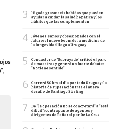
3
Hígado graso: seis bebidas que pueden
ayudar a cuidar la salud hepática y los
hábitos que las complementan
4
Jóvenes, sanos y obsesionados con el
futuro: el nuevo boom de la medicina de
la longevidad llega a Uruguay
5
Conductor de "Subrayado" criticó el paro
ojos
de maestros y generó un fuerte debate:
"No tiene sentido"
",
6
Correrá 50 km al día por todo Uruguay: la
historia de superación tras el nuevo
desafío de Santiago Stirling
7
De "la operación no se concretará" a "está
difícil": contrapunto de agentes y
dirigentes de Peñarol por De La Cruz