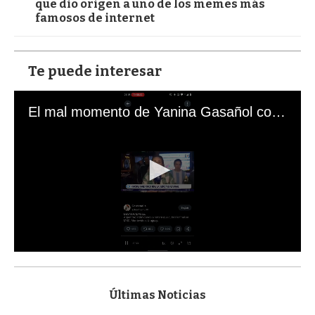
que dio origen a uno de los memes más
famosos de internet
Te puede interesar
El mal momento de Yanina Gasañol con un hincha argentino en "Subrayado"
0
s
e
c
Últimas Noticias
o
n