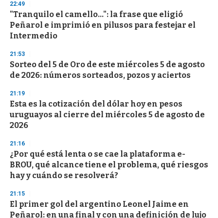
22:49
d
"Tranquilo el camello...": la frase que eligió
s
o
Peñarol e imprimió en pilusos para festejar el
f
Intermedio
3
3
s
21:53
e
Sorteo del 5 de Oro de este miércoles 5 de agosto
c
de 2026: números sorteados, pozos y aciertos
o
n
d
21:19
s
Esta es la cotización del dólar hoy en pesos
uruguayos al cierre del miércoles 5 de agosto de
2026
21:16
¿Por qué está lenta o se cae la plataforma e-
BROU, qué alcance tiene el problema, qué riesgos
hay y cuándo se resolverá?
21:15
El primer gol del argentino Leonel Jaime en
Peñarol: en una final y con una definición de lujo