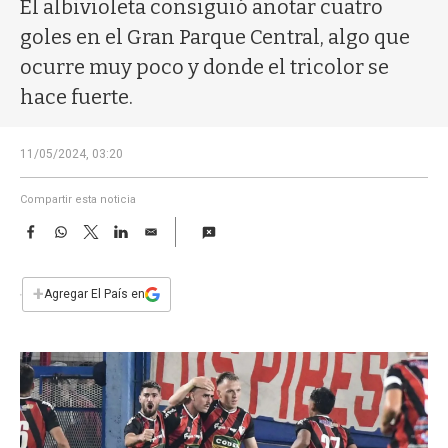
a
El albivioleta consiguió anotar cuatro
goles en el Gran Parque Central, algo que
ocurre muy poco y donde el tricolor se
hace fuerte.
11/05/2024, 03:20
Compartir esta noticia
F
W
T
L
E
a
h
w
i
m
c
a
i
n
a
e
t
t
k
i
+
Agregar El País en
b
s
t
e
l
o
A
e
d
o
p
r
I
k
p
n