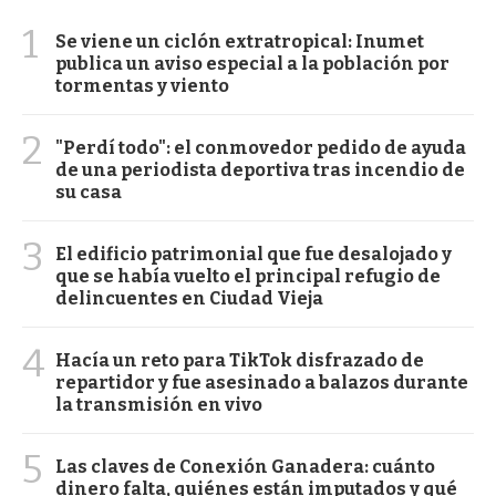
1
Se viene un ciclón extratropical: Inumet
publica un aviso especial a la población por
tormentas y viento
2
"Perdí todo": el conmovedor pedido de ayuda
de una periodista deportiva tras incendio de
su casa
3
El edificio patrimonial que fue desalojado y
que se había vuelto el principal refugio de
delincuentes en Ciudad Vieja
4
Hacía un reto para TikTok disfrazado de
repartidor y fue asesinado a balazos durante
la transmisión en vivo
5
Las claves de Conexión Ganadera: cuánto
dinero falta, quiénes están imputados y qué