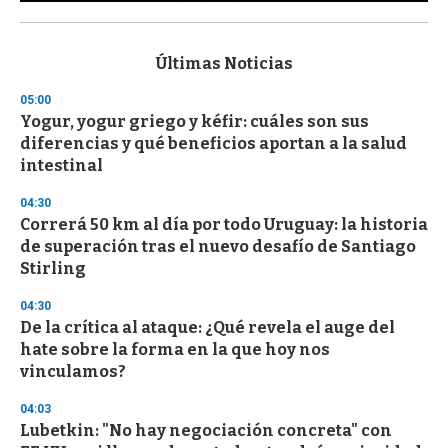
0
s
e
c
Últimas Noticias
o
n
05:00
d
Yogur, yogur griego y kéfir: cuáles son sus
s
o
diferencias y qué beneficios aportan a la salud
f
intestinal
3
3
s
04:30
e
Correrá 50 km al día por todo Uruguay: la historia
c
de superación tras el nuevo desafío de Santiago
o
n
Stirling
d
s
04:30
De la crítica al ataque: ¿Qué revela el auge del
hate sobre la forma en la que hoy nos
vinculamos?
04:03
Lubetkin: "No hay negociación concreta" con