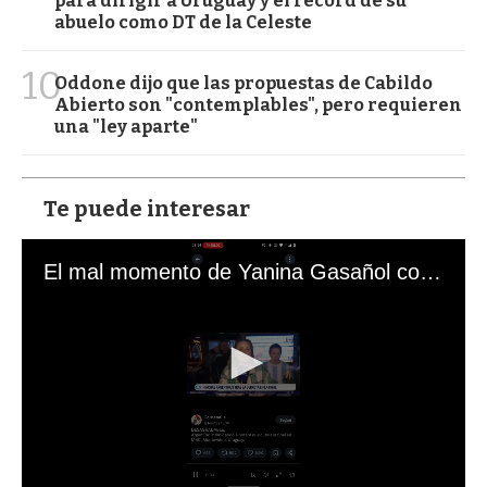
para dirigir a Uruguay y el récord de su
abuelo como DT de la Celeste
10
Oddone dijo que las propuestas de Cabildo
Abierto son "contemplables", pero requieren
una "ley aparte"
Te puede interesar
El mal momento de Yanina Gasañol con un hincha argentino en "Subrayado"