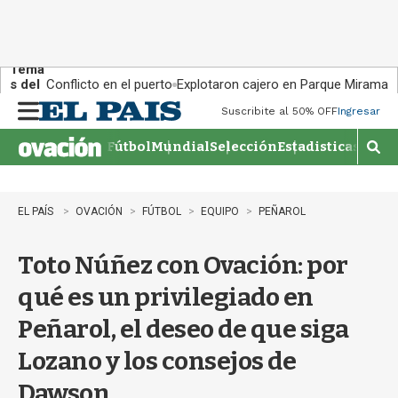
Tema
s del
Conflicto en el puerto
Explotaron cajero en Parque Miramar
día:
Suscribite al 50% OFF
Ingresar
M
e
Fútbol
Mundial
Selección
Estadisticas
Agen
n
M
u
o
s
t
EL PAÍS
OVACIÓN
FÚTBOL
EQUIPO
PEÑAROL
r
a
Toto Núñez con Ovación: por
r
b
qué es un privilegiado en
�
s
Peñarol, el deseo de que siga
q
u
Lozano y los consejos de
e
d
Dawson