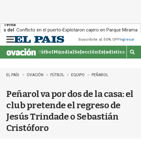
Tema
s del
Conflicto en el puerto
Explotaron cajero en Parque Miramar
día:
Suscribite al 50% OFF
Ingresar
M
e
Fútbol
Mundial
Selección
Estadisticas
Agen
n
M
u
o
s
t
EL PAÍS
OVACIÓN
FÚTBOL
EQUIPO
PEÑAROL
r
a
Peñarol va por dos de la casa: el
r
b
club pretende el regreso de
�
s
Jesús Trindade o Sebastián
q
u
Cristóforo
e
d