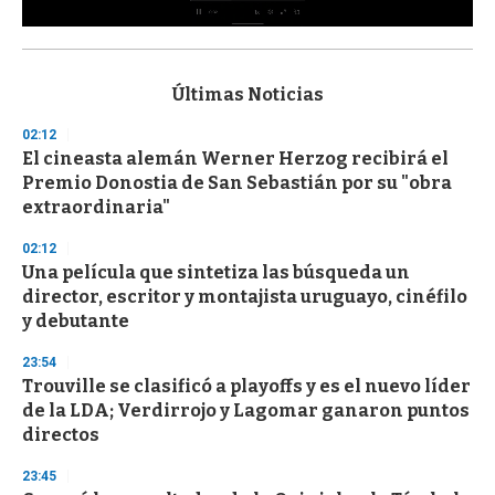
0
s
e
c
Últimas Noticias
o
n
02:12
d
El cineasta alemán Werner Herzog recibirá el
s
o
Premio Donostia de San Sebastián por su "obra
f
extraordinaria"
3
3
s
02:12
e
Una película que sintetiza las búsqueda un
c
director, escritor y montajista uruguayo, cinéfilo
o
n
y debutante
d
s
23:54
Trouville se clasificó a playoffs y es el nuevo líder
de la LDA; Verdirrojo y Lagomar ganaron puntos
directos
23:45