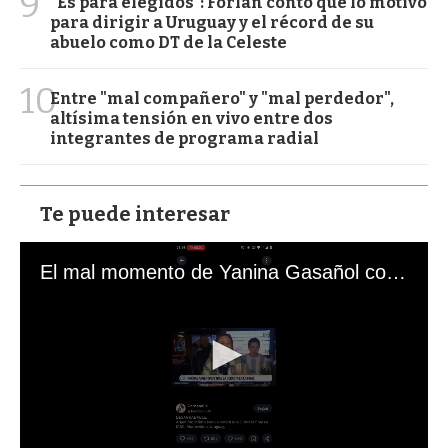
9
“Es para elegidos”: Forlán contó qué lo motivó
para dirigir a Uruguay y el récord de su
abuelo como DT de la Celeste
10
Entre "mal compañero" y "mal perdedor",
altísima tensión en vivo entre dos
integrantes de programa radial
Te puede interesar
El mal momento de Yanina Gasañol con un hincha argentino en "Subrayado"