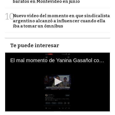
baratos en Montevideo en junio
10
Nuevo video del momento en que sindicalista
argentino alcanzó a influencer cuando ella
iba a tomar un ómnibus
Te puede interesar
El mal momento de Yanina Gasañol con un hincha argentino en "Subrayado"
0