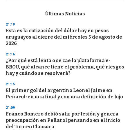
s
e
c
Últimas Noticias
o
n
21:19
d
Esta es la cotización del dólar hoy en pesos
s
o
uruguayos al cierre del miércoles 5 de agosto de
f
2026
3
3
s
21:16
e
¿Por qué está lenta o se cae la plataforma e-
c
BROU, qué alcance tiene el problema, qué riesgos
o
n
hay y cuándo se resolverá?
d
s
21:15
El primer gol del argentino Leonel Jaime en
Peñarol: en una final y con una definición de lujo
21:09
Franco Romero debió salir por lesión y genera
preocupación en Peñarol pensando en el inicio
del Torneo Clausura