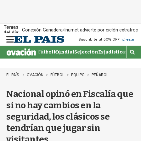
Temas
Conexión Ganadera
Inumet advierte por ciclón extratropi
del día:
Suscribite al 50% OFF
Ingresar
M
e
Fútbol
Mundial
Selección
Estadisticas
Agen
n
M
u
o
s
t
EL PAÍS
OVACIÓN
FÚTBOL
EQUIPO
PEÑAROL
r
a
Nacional opinó en Fiscalía que
r
b
si no hay cambios en la
�
s
seguridad, los clásicos se
q
u
tendrían que jugar sin
e
d
visitantes