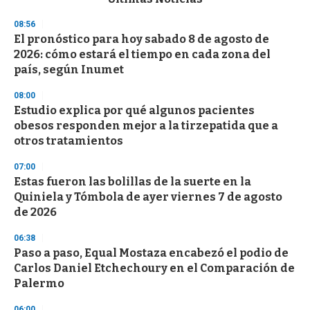
o
n
08:56
d
El pronóstico para hoy sabado 8 de agosto de
s
o
2026: cómo estará el tiempo en cada zona del
f
país, según Inumet
3
3
s
08:00
e
Estudio explica por qué algunos pacientes
c
obesos responden mejor a la tirzepatida que a
o
n
otros tratamientos
d
s
07:00
Estas fueron las bolillas de la suerte en la
Quiniela y Tómbola de ayer viernes 7 de agosto
de 2026
06:38
Paso a paso, Equal Mostaza encabezó el podio de
Carlos Daniel Etchechoury en el Comparación de
Palermo
06:00