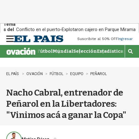
Tema
s del
Conflicto en el puerto
Explotaron cajero en Parque Miramar
día:
Suscribite al 50% OFF
Ingresar
M
e
Fútbol
Mundial
Selección
Estadisticas
Agen
n
M
u
o
s
t
EL PAÍS
OVACIÓN
FÚTBOL
EQUIPO
PEÑAROL
r
a
Nacho Cabral, entrenador de
r
b
Peñarol en la Libertadores:
�
s
"Vinimos acá a ganar la Copa"
q
u
e
d