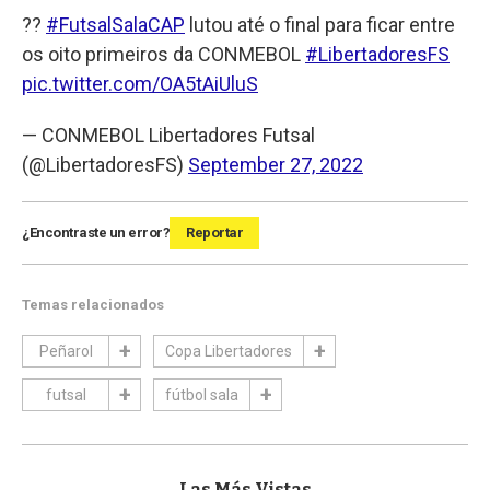
??
#FutsalSalaCAP
lutou até o final para ficar entre
os oito primeiros da CONMEBOL
#LibertadoresFS
pic.twitter.com/OA5tAiUluS
— CONMEBOL Libertadores Futsal
(@LibertadoresFS)
September 27, 2022
¿Encontraste un error?
Reportar
Temas relacionados
Peñarol
Copa Libertadores
futsal
fútbol sala
Las Más Vistas