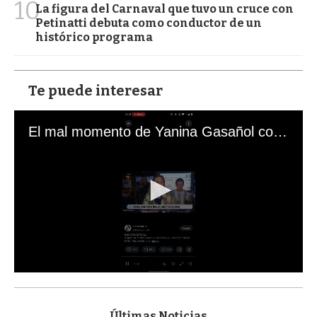
10
La figura del Carnaval que tuvo un cruce con
Petinatti debuta como conductor de un
histórico programa
Te puede interesar
El mal momento de Yanina Gasañol con un hincha argentino en "Subrayado"
0
s
e
c
Últimas Noticias