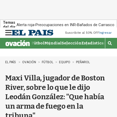
Temas
Alerta roja
Preocupaciones en INR
Bañados de Carrasco
del día:
Suscribite al 50% OFF
Ingresar
M
e
Fútbol
Mundial
Selección
Estadisticas
Agen
n
M
u
o
s
t
EL PAÍS
OVACIÓN
FÚTBOL
EQUIPO
PEÑAROL
r
a
Maxi Villa, jugador de Boston
r
b
River, sobre lo que le dijo
�
s
Leodán González: "Que había
q
u
un arma de fuego en la
e
d
tribuna"