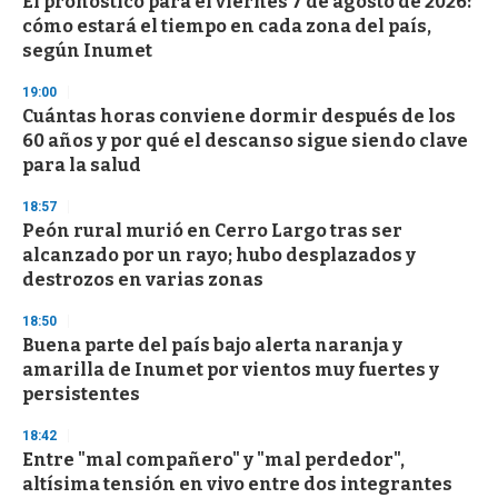
El pronóstico para el viernes 7 de agosto de 2026:
s
o
cómo estará el tiempo en cada zona del país,
f
según Inumet
3
3
s
19:00
e
Cuántas horas conviene dormir después de los
c
60 años y por qué el descanso sigue siendo clave
o
n
para la salud
d
s
18:57
Peón rural murió en Cerro Largo tras ser
alcanzado por un rayo; hubo desplazados y
destrozos en varias zonas
18:50
Buena parte del país bajo alerta naranja y
amarilla de Inumet por vientos muy fuertes y
persistentes
18:42
Entre "mal compañero" y "mal perdedor",
altísima tensión en vivo entre dos integrantes