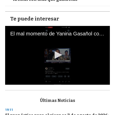
Te puede interesar
El mal momento de Yanina Gasañol con un hincha argentino en "Subrayado"
0
s
e
c
Últimas Noticias
o
n
19:11
d