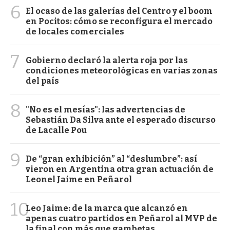
6
El ocaso de las galerías del Centro y el boom
en Pocitos: cómo se reconfigura el mercado
de locales comerciales
7
Gobierno declaró la alerta roja por las
condiciones meteorológicas en varias zonas
del país
8
"No es el mesías": las advertencias de
Sebastián Da Silva ante el esperado discurso
de Lacalle Pou
9
De “gran exhibición” al “deslumbre”: así
vieron en Argentina otra gran actuación de
Leonel Jaime en Peñarol
10
Leo Jaime: de la marca que alcanzó en
apenas cuatro partidos en Peñarol al MVP de
la final con más que gambetas