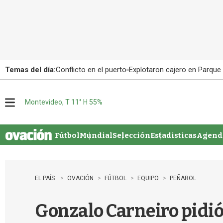
Temas del día:
Conflicto en el puerto
Explotaron cajero en Parque
Montevideo, T 11° H 55%
M
e
n
u
Fútbol
Mundial
Selección
Estadisticas
Agenda
EL PAÍS
OVACIÓN
FÚTBOL
EQUIPO
PEÑAROL
Gonzalo Carneiro pidió 