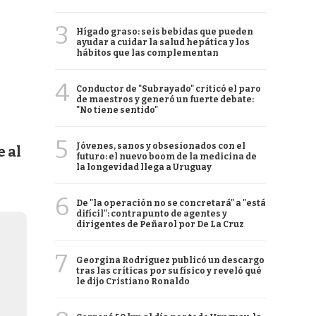
3
Hígado graso: seis bebidas que pueden
ayudar a cuidar la salud hepática y los
hábitos que las complementan
4
Conductor de "Subrayado" criticó el paro
de maestros y generó un fuerte debate:
"No tiene sentido"
5
Jóvenes, sanos y obsesionados con el
e al
futuro: el nuevo boom de la medicina de
la longevidad llega a Uruguay
6
De "la operación no se concretará" a "está
difícil": contrapunto de agentes y
dirigentes de Peñarol por De La Cruz
7
Georgina Rodríguez publicó un descargo
tras las críticas por su físico y reveló qué
le dijo Cristiano Ronaldo