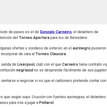
ríodo de pases es el de
Gonzalo Carneiro
, el delantero de
btención del
Torneo Apertura
para los de Belvedere.
algunas ofertas y sondeos de exterior, en el
aurinegro
pusieron
 incorporar de cara al
Torneo Clausura
.
u salida de
Liverpool
, club con el que
Carneiro
tiene contrato v
nstitución
negriazul
no se desprende fácilmente de sus jugador
e sentarse a negociar si es que el carbonero pretende contar con
y es que según supo
Ovación
con fuentes aurinegras, el delantero
ses para irse a jugar a
Peñarol
.