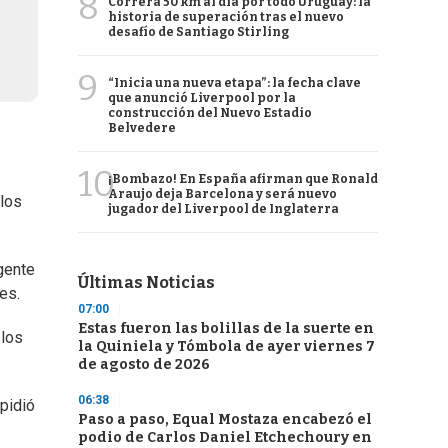
8
Correrá 50 km al día por todo Uruguay: la
historia de superación tras el nuevo
desafío de Santiago Stirling
9
“Inicia una nueva etapa”: la fecha clave
que anunció Liverpool por la
construcción del Nuevo Estadio
Belvedere
10
¡Bombazo! En España afirman que Ronald
Araujo deja Barcelona y será nuevo
 los
jugador del Liverpool de Inglaterra
igente
Últimas Noticias
es.
07:00
Estas fueron las bolillas de la suerte en
 los
la Quiniela y Tómbola de ayer viernes 7
de agosto de 2026
06:38
 pidió
Paso a paso, Equal Mostaza encabezó el
podio de Carlos Daniel Etchechoury en