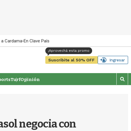
 a Cardama
En Clave País
Suscribite al 50% OFF
Ingresar
orts
Turf
Opinión
M
o
s
t
r
a
r
rasol negocia con
b
�