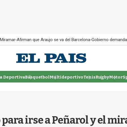
 Miramar
Afirman que Araujo se va del Barcelona
Gobierno demanda
 Deportiva
Básquetbol
Multideportivo
Tenis
Rugby
MotorSp
para irse a Peñarol y el mi