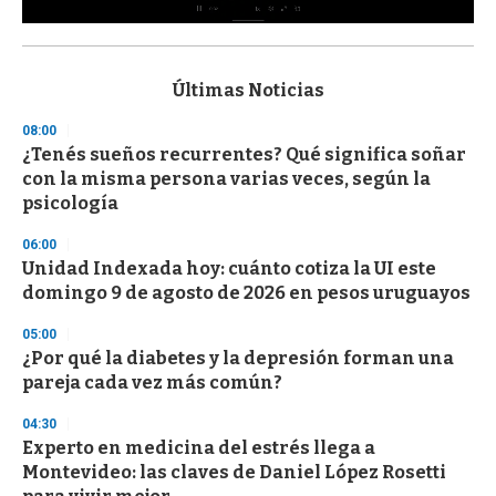
0
s
e
c
Últimas Noticias
o
n
08:00
d
¿Tenés sueños recurrentes? Qué significa soñar
s
o
con la misma persona varias veces, según la
f
psicología
3
3
s
06:00
e
Unidad Indexada hoy: cuánto cotiza la UI este
c
domingo 9 de agosto de 2026 en pesos uruguayos
o
n
d
05:00
s
¿Por qué la diabetes y la depresión forman una
pareja cada vez más común?
04:30
Experto en medicina del estrés llega a
Montevideo: las claves de Daniel López Rosetti