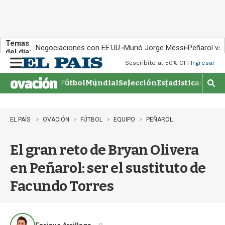
Temas
Negociaciones con EE.UU.
Murió Jorge Messi
Peñarol vs
del día:
Suscribite al 50% OFF
Ingresar
M
e
Fútbol
Mundial
Selección
Estadisticas
Agen
n
M
u
o
s
t
EL PAÍS
OVACIÓN
FÚTBOL
EQUIPO
PEÑAROL
r
a
El gran reto de Bryan Olivera
r
b
en Peñarol: ser el sustituto de
�
s
Facundo Torres
q
u
e
d