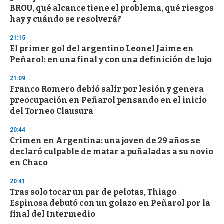
c
BROU, qué alcance tiene el problema, qué riesgos
o
n
hay y cuándo se resolverá?
d
s
21:15
El primer gol del argentino Leonel Jaime en
Peñarol: en una final y con una definición de lujo
21:09
Franco Romero debió salir por lesión y genera
preocupación en Peñarol pensando en el inicio
del Torneo Clausura
20:44
Crimen en Argentina: una joven de 29 años se
declaró culpable de matar a puñaladas a su novio
en Chaco
20:41
Tras solo tocar un par de pelotas, Thiago
Espinosa debutó con un golazo en Peñarol por la
final del Intermedio