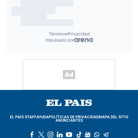
EL PAÍS STAFF
AYUDA
POLÍTICAS DE PRIVACIDAD
MAPA DEL SITIO
ANUNCIANTES
f
t
i
l
y
t
g
w
t