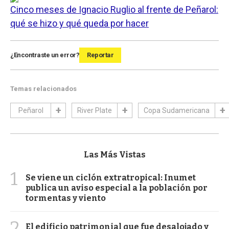
Cinco meses de Ignacio Ruglio al frente de Peñarol:
qué se hizo y qué queda por hacer
¿Encontraste un error?
Reportar
Temas relacionados
Peñarol
River Plate
Copa Sudamericana
Las Más Vistas
1
Se viene un ciclón extratropical: Inumet
publica un aviso especial a la población por
tormentas y viento
2
El edificio patrimonial que fue desalojado y