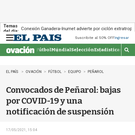
Temas
Conexión Ganadera
Inumet advierte por ciclón extratropi
del día:
Suscribite al 50% OFF
Ingresar
M
e
Fútbol
Mundial
Selección
Estadisticas
Agen
n
M
u
o
s
t
EL PAÍS
OVACIÓN
FÚTBOL
EQUIPO
PEÑAROL
r
a
Convocados de Peñarol: bajas
r
b
por COVID-19 y una
�
s
notificación de suspensión
q
u
e
d
17/05/2021, 15:04