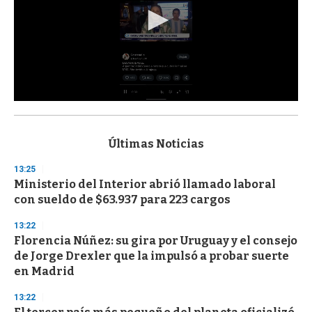
0
s
e
c
Últimas Noticias
o
n
13:25
d
Ministerio del Interior abrió llamado laboral
s
o
con sueldo de $63.937 para 223 cargos
f
3
13:22
3
s
Florencia Núñez: su gira por Uruguay y el consejo
e
de Jorge Drexler que la impulsó a probar suerte
c
en Madrid
o
n
d
13:22
s