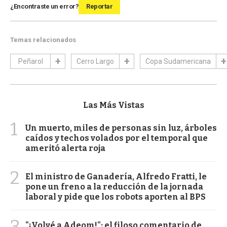
¿Encontraste un error?
Reportar
Temas relacionados
Peñarol
Cerro Largo
Copa Sudamericana
Las Más Vistas
1
Un muerto, miles de personas sin luz, árboles
caídos y techos volados por el temporal que
ameritó alerta roja
2
El ministro de Ganadería, Alfredo Fratti, le
pone un freno a la reducción de la jornada
laboral y pide que los robots aporten al BPS
3
"¡Volvé a Adeom!": el filoso comentario de