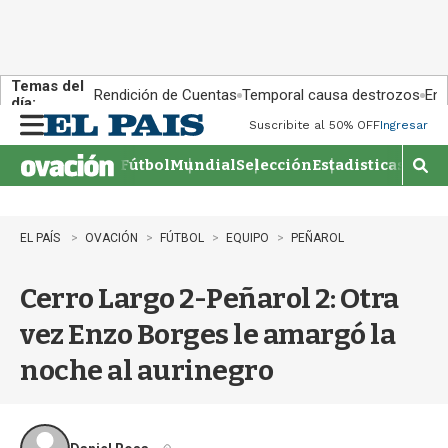
Temas del
Rendición de Cuentas
Temporal causa destrozos
En 
día:
Suscribite al 50% OFF
Ingresar
M
e
Fútbol
Mundial
Selección
Estadisticas
Agen
n
M
u
o
s
t
EL PAÍS
OVACIÓN
FÚTBOL
EQUIPO
PEÑAROL
r
a
Cerro Largo 2-Peñarol 2: Otra
r
b
vez Enzo Borges le amargó la
�
s
noche al aurinegro
q
u
e
d