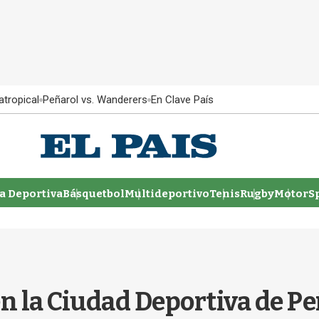
atropical
Peñarol vs. Wanderers
En Clave País
 Deportiva
Básquetbol
Multideportivo
Tenis
Rugby
MotorSp
n la Ciudad Deportiva de Pe