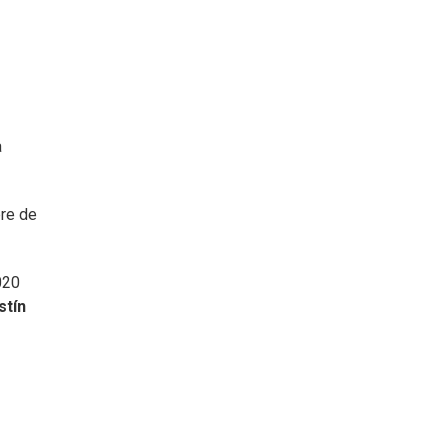
a
re de
020
stín