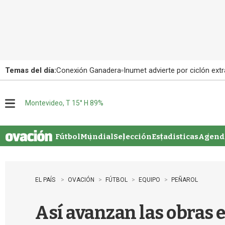
Temas del día:
Conexión Ganadera
Inumet advierte por ciclón extr
Montevideo, T 15° H 89%
M
e
n
u
Fútbol
Mundial
Selección
Estadisticas
Agenda
EL PAÍS
OVACIÓN
FÚTBOL
EQUIPO
PEÑAROL
Así avanzan las obras e