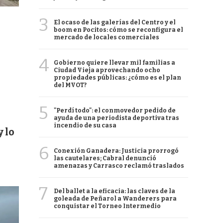
3
El ocaso de las galerías del Centro y el
boom en Pocitos: cómo se reconfigura el
mercado de locales comerciales
4
Gobierno quiere llevar mil familias a
Ciudad Vieja aprovechando ocho
propiedades públicas: ¿cómo es el plan
del MVOT?
5
"Perdí todo": el conmovedor pedido de
ayuda de una periodista deportiva tras
incendio de su casa
 lo
6
Conexión Ganadera: Justicia prorrogó
las cautelares; Cabral denunció
amenazas y Carrasco reclamó traslados
7
Del ballet a la eficacia: las claves de la
goleada de Peñarol a Wanderers para
conquistar el Torneo Intermedio