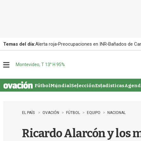
Temas del día:
Alerta roja
Preocupaciones en INR
Bañados de Ca
Montevideo, T 13° H 95%
M
e
n
u
Fútbol
Mundial
Selección
Estadisticas
Agenda
EL PAÍS
OVACIÓN
FÚTBOL
EQUIPO
NACIONAL
Ricardo Alarcón y los m