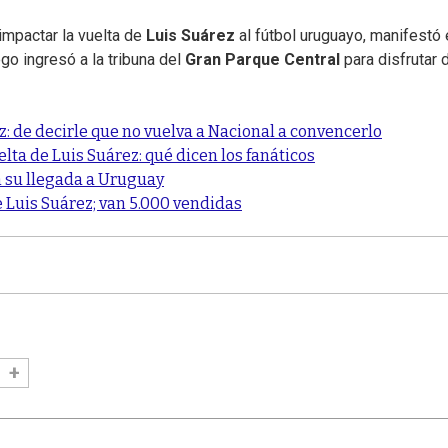
mpactar la vuelta de
Luis Suárez
al fútbol uruguayo, manifestó 
ego ingresó a la tribuna del
Gran Parque Central
para disfrutar d
z: de decirle que no vuelva a Nacional a convencerlo
elta de Luis Suárez: qué dicen los fanáticos
n su llegada a Uruguay
de Luis Suárez; van 5.000 vendidas