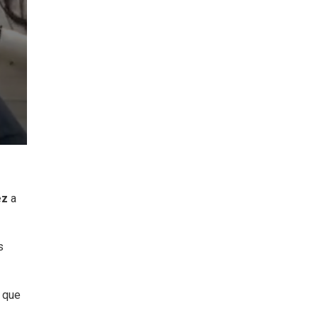
ez
a
s
o que