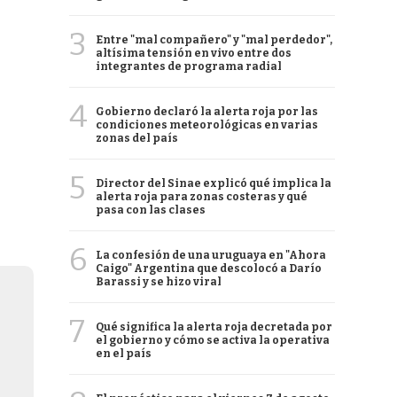
3
Entre "mal compañero" y "mal perdedor",
altísima tensión en vivo entre dos
integrantes de programa radial
4
Gobierno declaró la alerta roja por las
condiciones meteorológicas en varias
zonas del país
5
Director del Sinae explicó qué implica la
alerta roja para zonas costeras y qué
pasa con las clases
6
La confesión de una uruguaya en "Ahora
Caigo" Argentina que descolocó a Darío
Barassi y se hizo viral
7
Qué significa la alerta roja decretada por
el gobierno y cómo se activa la operativa
en el país