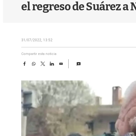
el regreso de Suárez a 
31/07/2022, 13:52
Compartir esta noticia
F
W
T
L
E
a
h
w
i
m
c
a
i
n
a
e
t
t
k
i
b
s
t
e
l
o
A
e
d
o
p
r
I
k
p
n