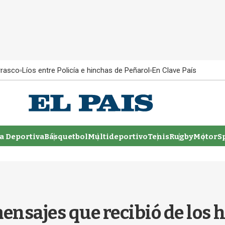
rrasco
Líos entre Policía e hinchas de Peñarol
En Clave País
 Deportiva
Básquetbol
Multideportivo
Tenis
Rugby
MotorSp
ensajes que recibió de los 