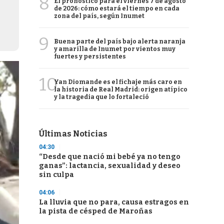
8
El pronóstico para el viernes 7 de agosto
de 2026: cómo estará el tiempo en cada
zona del país, según Inumet
9
Buena parte del país bajo alerta naranja
y amarilla de Inumet por vientos muy
fuertes y persistentes
10
Yan Diomande es el fichaje más caro en
la historia de Real Madrid: origen atípico
y la tragedia que lo fortaleció
Últimas Noticias
04:30
“Desde que nació mi bebé ya no tengo
ganas”: lactancia, sexualidad y deseo
sin culpa
04:06
La lluvia que no para, causa estragos en
la pista de césped de Maroñas