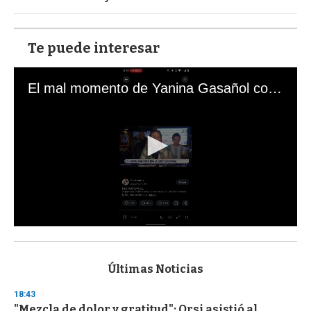
Te puede interesar
El mal momento de Yanina Gasañol con un hincha argentino en "Subrayado"
0
s
e
c
Últimas Noticias
o
n
18:43
d
"Mezcla de dolor y gratitud": Orsi asistió al
s