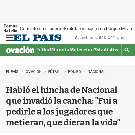
Temas
Conflicto en el puerto
Explotaron cajero en Parque Miram
del día:
Suscribite al 50% OFF
Ingresar
M
e
Fútbol
Mundial
Selección
Estadisticas
Agen
n
M
u
o
s
t
EL PAÍS
OVACIÓN
FÚTBOL
EQUIPO
NACIONAL
r
a
Habló el hincha de Nacional
r
b
que invadió la cancha: "Fui a
�
s
pedirle a los jugadores que
q
u
metieran, que dieran la vida"
e
d