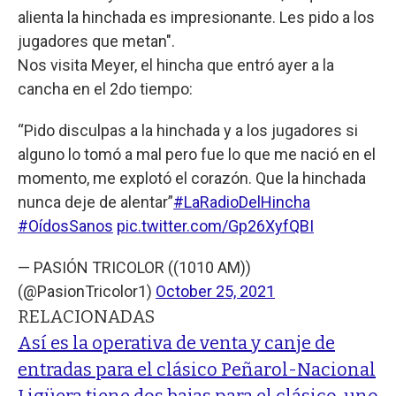
alienta la hinchada es impresionante. Les pido a los
jugadores que metan".
Nos visita Meyer, el hincha que entró ayer a la
cancha en el 2do tiempo:
“Pido disculpas a la hinchada y a los jugadores si
alguno lo tomó a mal pero fue lo que me nació en el
momento, me explotó el corazón. Que la hinchada
nunca deje de alentar”
#LaRadioDelHincha
#OídosSanos
pic.twitter.com/Gp26XyfQBI
— PASIÓN TRICOLOR ((1010 AM))
(@PasionTricolor1)
October 25, 2021
RELACIONADAS
Así es la operativa de venta y canje de
entradas para el clásico Peñarol-Nacional
Ligüera tiene dos bajas para el clásico, uno