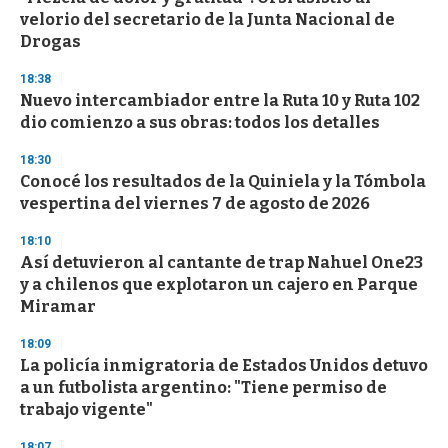
o
velorio del secretario de la Junta Nacional de
f
Drogas
3
3
s
18:38
e
Nuevo intercambiador entre la Ruta 10 y Ruta 102
c
dio comienzo a sus obras: todos los detalles
o
n
d
18:30
s
Conocé los resultados de la Quiniela y la Tómbola
vespertina del viernes 7 de agosto de 2026
18:10
Así detuvieron al cantante de trap Nahuel One23
y a chilenos que explotaron un cajero en Parque
Miramar
18:09
La policía inmigratoria de Estados Unidos detuvo
a un futbolista argentino: "Tiene permiso de
trabajo vigente"
18:07