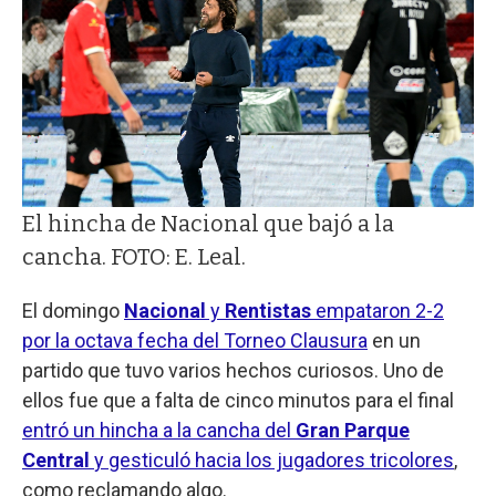
El hincha de Nacional que bajó a la
cancha. FOTO: E. Leal.
El domingo
Nacional
y
Rentistas
empataron 2-2
por la octava fecha del Torneo Clausura
en un
partido que tuvo varios hechos curiosos. Uno de
ellos fue que a falta de cinco minutos para el final
entró un hincha a la cancha del
Gran Parque
Central
y gesticuló hacia los jugadores tricolores
,
como reclamando algo.