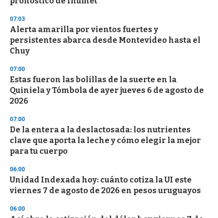
pronóstico de Inumet
d
s
07:03
Alerta amarilla por vientos fuertes y
persistentes abarca desde Montevideo hasta el
Chuy
07:00
Estas fueron las bolillas de la suerte en la
Quiniela y Tómbola de ayer jueves 6 de agosto de
2026
07:00
De la entera a la deslactosada: los nutrientes
clave que aporta la leche y cómo elegir la mejor
para tu cuerpo
06:00
Unidad Indexada hoy: cuánto cotiza la UI este
viernes 7 de agosto de 2026 en pesos uruguayos
06:00