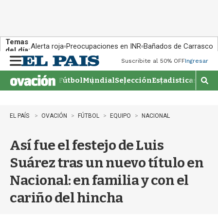
Temas
Alerta roja
Preocupaciones en INR
Bañados de Carrasco
del día:
Suscribite al 50% OFF
Ingresar
M
e
Fútbol
Mundial
Selección
Estadisticas
Agen
n
M
u
o
s
t
EL PAÍS
OVACIÓN
FÚTBOL
EQUIPO
NACIONAL
r
a
Así fue el festejo de Luis
r
b
Suárez tras un nuevo título en
�
s
Nacional: en familia y con el
q
u
cariño del hincha
e
d