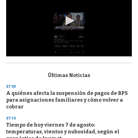
0
s
e
c
Últimas Noticias
o
n
07:39
d
A quiénes afecta la suspensión de pagos de BPS
s
o
para asignaciones familiares y cómo volver a
f
cobrar
3
3
s
07:10
e
Tiempo de hoy viernes 7 de agosto:
c
temperaturas, vientos y nubosidad, según el
o
n